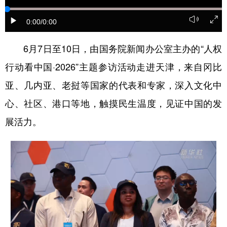
学术中国
乡村振兴
银龄
溯源中国
0:00
/0:00
城市
旅游
能源
会展
6月7日至10日，由国务院新闻办公室主办的“人权
彩票
娱乐
时尚
悦读
行动看中国·2026”主题参访活动走进天津，来自冈比
公益
一带一路
亚太网
上市公司
亚、几内亚、老挝等国家的代表和专家，深入文化中
心、社区、港口等地，触摸民生温度，见证中国的发
文化产业
展活力。
地方频道
北京
天津
河北
山西
辽宁
吉林
上海
江苏
浙江
安徽
福建
江西