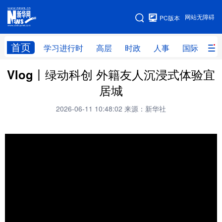
手机版
网站无障碍
PC版本
网站地图
首页
学习进行时
高层
时政
人事
国际
财
Vlog丨绿动科创 外籍友人沉浸式体验宜
学习进行时
高层
时政
人事
居城
国际
财经
网评
港澳
2026-06-11 10:48:02
来源：新华社
台湾
思客智库
全球连线
教育
科技
科创
量子
体育
文化
书画
健康
军事
访谈
视频
图片
政务
法律
中央文件
金融
汽车
食品
人居
信息化
数字经济