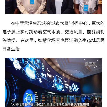
山东
河南
湖北
湖南
广东
广西
海南
重庆
四川
贵州
云南
西藏
在中新天津生态城的“城市大脑”指挥中心，巨大的
陕西
甘肃
青海
宁夏
电子屏上实时跳动着空气水质、交通流量、能源消耗
等数据。在这里，智慧化场景也逐渐融入生态城居民
新疆
内蒙古
黑龙江
日常生活。
多语种频道
English
Español
Français
عربى
Русский язык
日本語
한국어
Deutsch
Português