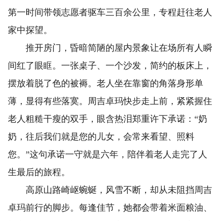
第一时间带领志愿者驱车三百余公里，专程赶往老人
家中探望。
推开房门，昏暗简陋的屋内景象让在场所有人瞬
间红了眼眶。一张桌子、一个沙发，简约的板床上，
摆放着脱了色的被褥。老人坐在靠窗的角落身形单
薄，显得有些落寞。周吉卓玛快步走上前，紧紧握住
老人粗糙干瘦的双手，眼含热泪郑重许下承诺：“奶
奶，往后我们就是您的儿女，会常来看望、照料
您。”这句承诺一守就是六年，陪伴着老人走完了人
生最后的旅程。
高原山路崎岖蜿蜒，风雪不断，却从未阻挡周吉
卓玛前行的脚步。每逢佳节，她都会带着米面粮油、