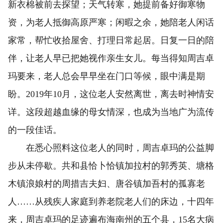
新衣棉被前去探望；天气转寒，她提前备好御寒物
资，为老人抵御高原严寒；闲暇之余，她陪老人闲话
家常，帮忙收拾屋舍、打理日常起居。日复一日的陪
伴，让老人早已把她视作亲生女儿。每当得知周吉卓
玛要来，老人总会早早坐在门口等候，眼中满是期
盼。2019年10月，这位老人安然离世，离去时神情安
详。这段超越血缘的母女情深，也成为当地广为流传
的一段佳话。
在悉心照料这位老人的同时，周吉卓玛的公益脚
步从未停歇。共和县恰卜恰镇加拉村的郭秀英、塘格
木镇浪娘村的周措吉夫妇、唐谷镇加吾村的孤寡老
人……从残疾人家庭到养老院老人们的床边，十四年
来，周吉卓玛的足迹遍布海南州的五个县，15名大病