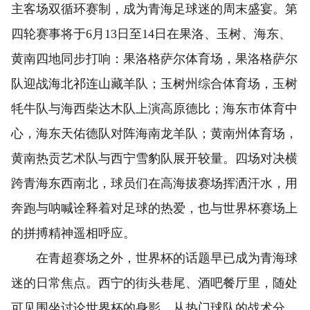
主客场双循环赛制，成为青海足球迷的周末盛宴。第
四轮赛事将于6月13日至14日在果洛、玉树、海东、
黄南四地同步打响：果洛格萨尔体育场，果洛格萨尔
队迎战海北祁连山藏羊队；玉树州综合体育场，玉树
牦牛队与海西柴达木队上演高原德比；海东市体育中
心，海东天佑德队对阵海南龙羊队；黄南州体育场，
黄南热贡艺术队与西宁雪豹队展开较量。四场对决横
跨青海东西南北，球员们在高海拔赛场挥洒汗水，用
奔跑与呐喊诠释着对足球的热爱，也与世界杯赛场上
的拼搏精神遥相呼应。
在青超赛场之外，世界杯的话题早已成为青海球
迷的日常焦点。西宁的街头巷尾、酒吧餐厅里，随处
可见围坐讨论世界杯的身影。从热门球队的战术分