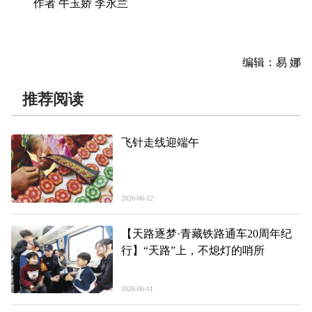
作者 牛玉娇 李永兰
编辑：易 娜
推荐阅读
飞针走线迎端午
2026-06-12
【天路逐梦·青藏铁路通车20周年纪
行】“天路”上，不熄灯的哨所
2026-06-11