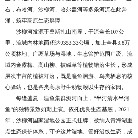
右，布哈河、沙柳河、哈尔盖河等多条河流在此奔
涌，筑牢高原生态屏障。
沙柳河发源于桑斯扎山南麓，干流全长107公
里，流域内林地面积达9353.33公顷，加上全县3.8万
公顷林地、广袤草场与湿地，生态管护范围广袤。流
域内金露梅、高山柳、披碱草等植物错落生长，形成
层次丰富的植被群落，既是湟鱼洄游、鸟类栖息的核
心驿站，也是各类高原野生动物赖以生存的家园。
每逢盛夏，湟鱼集群溯河而上，“半河清水半河
鱼”的独特景致如期上演。依托优良生态基底，2021
年，沙柳河国家湿地公园正式挂牌，被纳入青海湖重
点生态保护体系，守护这片湿地、管好沿线生态，成