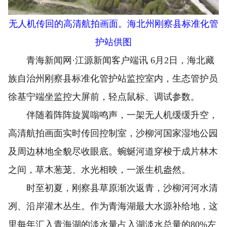
无人机传回的高清航拍画面。海北州刚察县标准化管
护站供图
青海新闻网·江源新闻客户端讯 6月2日，海北藏
族自治州刚察县标准化管护站监控室内，生态管护员
徐基宁端坐监控大屏前，轻点鼠标、调试参数。
伴随着阵阵旋翼嗡鸣声，一架无人机缓缓升空，
高清航拍画面实时传回控制室，沙柳河国家湿地公园
及周边林地全貌尽收眼底。蜿蜒河道穿梭于成片林木
之间，草木葱茏、水光相映，一派生机盎然。
时至初夏，刚察县草原渐次返青，沙柳河河水清
冽、沿岸灌木丛生。作为青海湖最大水源补给地，这
里每年汇入青海湖的淡水量占入湖淡水总量的80%左