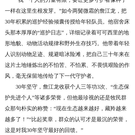
“我一个人的力量有限，要让更多守护者像种子
一样在这里生根发芽。”如今两鬓微霜的詹江龙，把
30年积累的巡护经验倾囊传授给年轻队员。他宿舍床
头那本厚厚的“巡护日志”，详细记录着可可西里的地
形地貌、动物活动规律和野外生存技巧。他带着年轻
人识别动物足迹、规避暗冰险滩，把自己三十年来在
这片土地锤炼出的不怕苦、不怕累、不畏惧艰险的作
风，毫无保留地传给了下一代守护者。
30年坚守，詹江龙收获个人三等功3次、“生态保
护先进个人”等诸多荣誉，但他最珍视的还是牧民群
众那句朴实的称赞：“现在生态越来越好，藏羚越来
越多了！”“比起奖章，群众的认可才是最沉的荣誉，
这是对我30年坚守最好的回馈。”