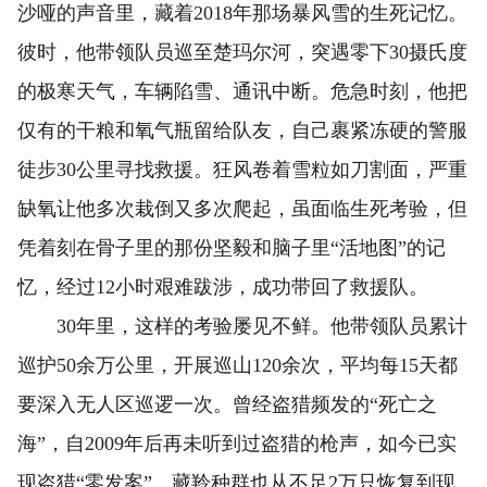
沙哑的声音里，藏着2018年那场暴风雪的生死记忆。
彼时，他带领队员巡至楚玛尔河，突遇零下30摄氏度
的极寒天气，车辆陷雪、通讯中断。危急时刻，他把
仅有的干粮和氧气瓶留给队友，自己裹紧冻硬的警服
徒步30公里寻找救援。狂风卷着雪粒如刀割面，严重
缺氧让他多次栽倒又多次爬起，虽面临生死考验，但
凭着刻在骨子里的那份坚毅和脑子里“活地图”的记
忆，经过12小时艰难跋涉，成功带回了救援队。
30年里，这样的考验屡见不鲜。他带领队员累计
巡护50余万公里，开展巡山120余次，平均每15天都
要深入无人区巡逻一次。曾经盗猎频发的“死亡之
海”，自2009年后再未听到过盗猎的枪声，如今已实
现盗猎“零发案”。藏羚种群也从不足2万只恢复到现