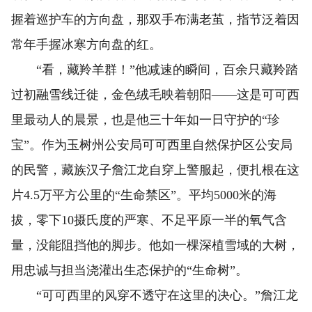
握着巡护车的方向盘，那双手布满老茧，指节泛着因
常年手握冰寒方向盘的红。
“看，藏羚羊群！”他减速的瞬间，百余只藏羚踏
过初融雪线迁徙，金色绒毛映着朝阳——这是可可西
里最动人的晨景，也是他三十年如一日守护的“珍
宝”。作为玉树州公安局可可西里自然保护区公安局
的民警，藏族汉子詹江龙自穿上警服起，便扎根在这
片4.5万平方公里的“生命禁区”。平均5000米的海
拔，零下10摄氏度的严寒、不足平原一半的氧气含
量，没能阻挡他的脚步。他如一棵深植雪域的大树，
用忠诚与担当浇灌出生态保护的“生命树”。
“可可西里的风穿不透守在这里的决心。”詹江龙