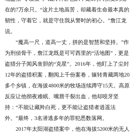
在的7万余只。“这片土地虽苦，却藏着生命最本真的
韧性，守着它，就是守住我从警时的初心。”詹江龙
说。
“魔高一尺，道高一丈，拼的是智慧和坚持。”作
为刑侦骨干，詹江龙既是可可西里的“活地图”，更是
盗猎分子闻风丧胆的“克星”。2016年，他盯上了尘封
12年的盗猎积案，翻阅上千份案卷，辗转青藏两地20
多个乡镇，在海拔4800米的牧场连续蹲守15天。高原
反应让他彻夜难眠、嘴唇干裂出血，他却咬牙坚
持：“不能让藏羚白死，更不能让盗猎者逍遥法
外。”最终，3名潜逃多年的罪犯悉数落网。
2017年太阳湖盗猎案中，他在海拔5200米的无人