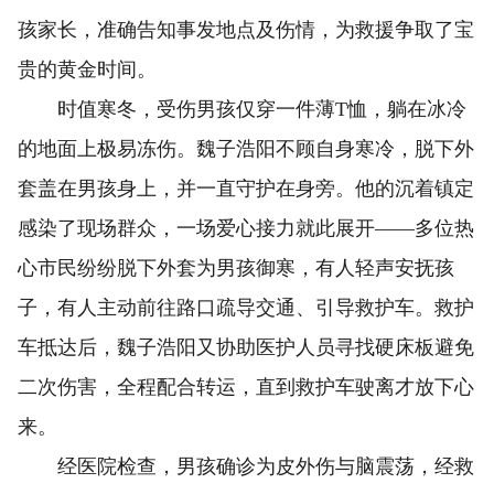
孩家长，准确告知事发地点及伤情，为救援争取了宝
贵的黄金时间。
时值寒冬，受伤男孩仅穿一件薄T恤，躺在冰冷
的地面上极易冻伤。魏子浩阳不顾自身寒冷，脱下外
套盖在男孩身上，并一直守护在身旁。他的沉着镇定
感染了现场群众，一场爱心接力就此展开——多位热
心市民纷纷脱下外套为男孩御寒，有人轻声安抚孩
子，有人主动前往路口疏导交通、引导救护车。救护
车抵达后，魏子浩阳又协助医护人员寻找硬床板避免
二次伤害，全程配合转运，直到救护车驶离才放下心
来。
经医院检查，男孩确诊为皮外伤与脑震荡，经救