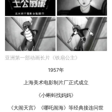
亚洲第一部动画长片《铁扇公主》
1957年
上海美术电影制片厂正式成立
《小蝌蚪找妈妈》
《大闹天宫》《哪吒闹海》等经典接连问世