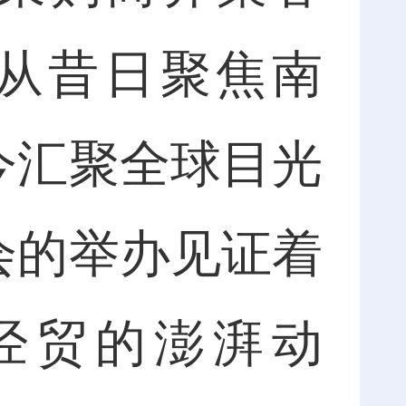
。从昔日聚焦南
今汇聚全球目光
会的举办见证着
经贸的澎湃动