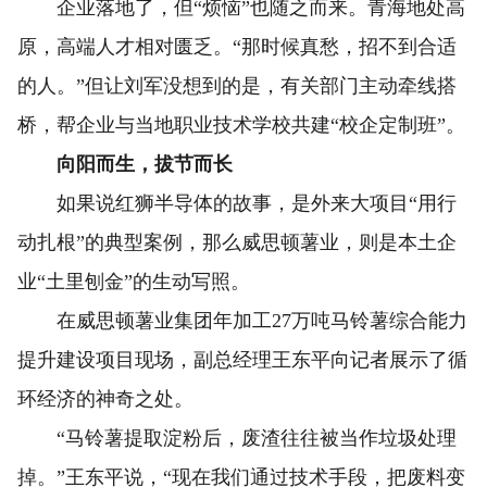
企业落地了，但“烦恼”也随之而来。青海地处高
原，高端人才相对匮乏。“那时候真愁，招不到合适
的人。”但让刘军没想到的是，有关部门主动牵线搭
桥，帮企业与当地职业技术学校共建“校企定制班”。
向阳而生，拔节而长
如果说红狮半导体的故事，是外来大项目“用行
动扎根”的典型案例，那么威思顿薯业，则是本土企
业“土里刨金”的生动写照。
在威思顿薯业集团年加工27万吨马铃薯综合能力
提升建设项目现场，副总经理王东平向记者展示了循
环经济的神奇之处。
“马铃薯提取淀粉后，废渣往往被当作垃圾处理
掉。”王东平说，“现在我们通过技术手段，把废料变