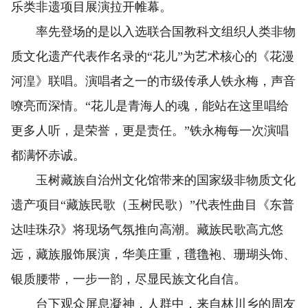
乐类非遗项目展演拉开帷幕。
率先登场的是以入选联合国教科文组织人类非物
质文化遗产代表作名录的“花儿”为艺术核心的《花漫
河湟》联唱。演唱者之一的市级传承人铁永梅，声音
嘹亮而深情。“花儿是青海人的魂，能站在这里唱给
更多人听，是荣誉，更是责任。”铁永梅每一次演唱
都满怀赤诚。
玉树藏族自治州文化馆带来的国家级非物质文化
遗产项目“藏族民歌（玉树民歌）”代表性曲目《东普
达哇珠尕》将现场气氛推向高潮。藏族民歌高亢悠
远，藏族服饰展演，华美庄重，氆氇袍、珊瑚头饰、
银质腰带，一步一韵，尽显民族文化自信。
台下观众屏息凝神，人群中，来自林川乡的周友