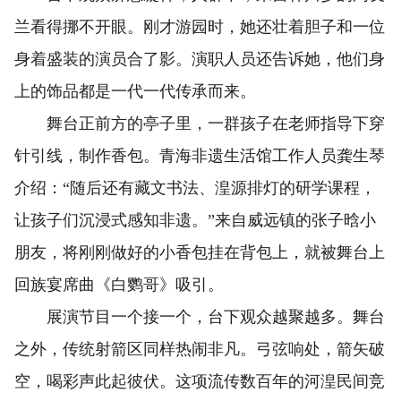
兰看得挪不开眼。刚才游园时，她还壮着胆子和一位
身着盛装的演员合了影。演职人员还告诉她，他们身
上的饰品都是一代一代传承而来。
舞台正前方的亭子里，一群孩子在老师指导下穿
针引线，制作香包。青海非遗生活馆工作人员龚生琴
介绍：“随后还有藏文书法、湟源排灯的研学课程，
让孩子们沉浸式感知非遗。”来自威远镇的张子晗小
朋友，将刚刚做好的小香包挂在背包上，就被舞台上
回族宴席曲《白鹦哥》吸引。
展演节目一个接一个，台下观众越聚越多。舞台
之外，传统射箭区同样热闹非凡。弓弦响处，箭矢破
空，喝彩声此起彼伏。这项流传数百年的河湟民间竞