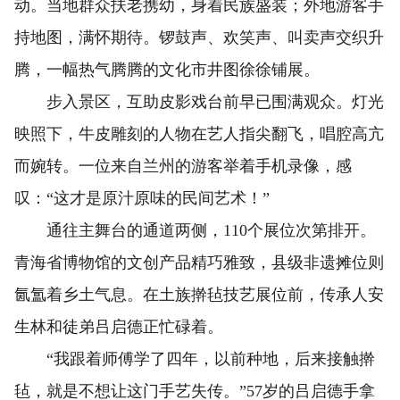
动。当地群众扶老携幼，身着民族盛装；外地游客手
持地图，满怀期待。锣鼓声、欢笑声、叫卖声交织升
腾，一幅热气腾腾的文化市井图徐徐铺展。
步入景区，互助皮影戏台前早已围满观众。灯光
映照下，牛皮雕刻的人物在艺人指尖翻飞，唱腔高亢
而婉转。一位来自兰州的游客举着手机录像，感
叹：“这才是原汁原味的民间艺术！”
通往主舞台的通道两侧，110个展位次第排开。
青海省博物馆的文创产品精巧雅致，县级非遗摊位则
氤氲着乡土气息。在土族擀毡技艺展位前，传承人安
生林和徒弟吕启德正忙碌着。
“我跟着师傅学了四年，以前种地，后来接触擀
毡，就是不想让这门手艺失传。”57岁的吕启德手拿