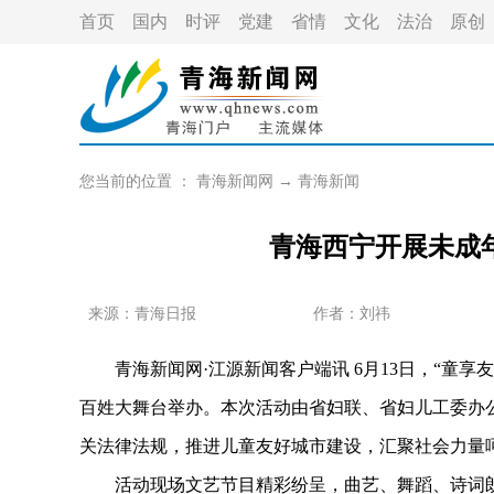
首页
国内
时评
党建
省情
文化
法治
原创
您当前的位置 ：
青海新闻网
→
青海新闻
青海西宁开展未成
来源：青海日报
作者：
刘祎
青海新闻网·江源新闻客户端讯 6月13日，“童享友
百姓大舞台举办。本次活动由省妇联、省妇儿工委办
关法律法规，推进儿童友好城市建设，汇聚社会力量
活动现场文艺节目精彩纷呈，曲艺、舞蹈、诗词朗