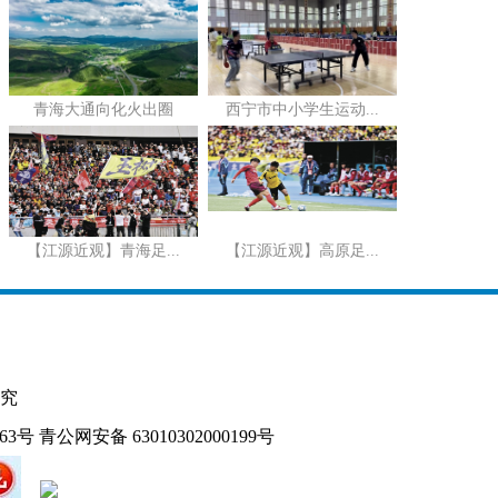
青海大通向化火出圈
西宁市中小学生运动...
【江源近观】青海足...
【江源近观】高原足...
究
163号
青公网安备 63010302000199号