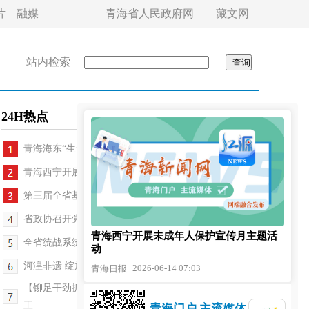
片
融媒
青海省人民政府网
藏文网
站内检索
24H热点
青海海东“生命之血”再次输入无锡
青海西宁开展未成年人保护宣传月主题活动
第三届全省基层理论宣讲大赛决赛举行
省政协召开党员干部警示教育会
青海西宁开展未成年人保护宣传月主题活
全省统战系统宣传工作会议召开
动
河湟非遗 绽放时代光彩——青海“文化和自然遗产日...
2026-06-14 07:03
青海日报
【铆足干劲抓发展】我省西部重要交通干线修复工程开
工
青海门户 主流媒体