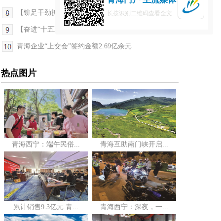
【铆足干劲抓发展】青海出台《实施意见》 以重点举...
长按识别二维码查看全文
【奋进“十五五”·真抓实干谱新篇】何以扎根青海 ...
青海企业“上交会”签约金额2.69亿余元
热点图片
青海西宁：端午民俗...
青海互助南门峡开启...
累计销售9.3亿元 青...
青海西宁：深夜，一...