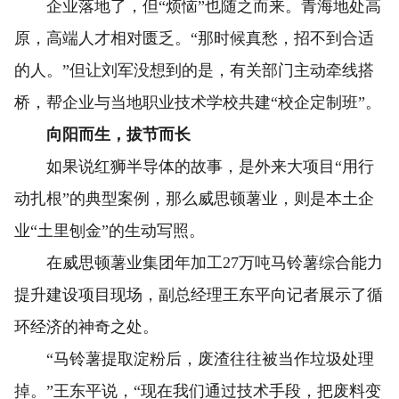
企业落地了，但“烦恼”也随之而来。青海地处高
原，高端人才相对匮乏。“那时候真愁，招不到合适
的人。”但让刘军没想到的是，有关部门主动牵线搭
桥，帮企业与当地职业技术学校共建“校企定制班”。
向阳而生，拔节而长
如果说红狮半导体的故事，是外来大项目“用行
动扎根”的典型案例，那么威思顿薯业，则是本土企
业“土里刨金”的生动写照。
在威思顿薯业集团年加工27万吨马铃薯综合能力
提升建设项目现场，副总经理王东平向记者展示了循
环经济的神奇之处。
“马铃薯提取淀粉后，废渣往往被当作垃圾处理
掉。”王东平说，“现在我们通过技术手段，把废料变