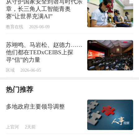
从守护国家安全到谱写时代乐
范、工具使用、环保标准、劳动安全的极致苛
章，长三角人工智能青奥
赛“让世界充满AI”
求，恰恰是中国制造转型路上必须翻越的山
教育在线
2026-06-09
丘。
苏翊鸣、马岩松、赵德力……
其次，办好这场大赛是城市软实力的彰显。
他们都在TEDxCEIBS上探
寻“信”的力量
作为主办地，上海已为这场100天后的盛会做
区域
2026-06-05
了太多的功课：36万平方米的场馆、64个赛项
热门推荐
集中管理、近100万件设施设备、3600多名志
愿者、可容纳3000人的国际餐厅、点对点的交
多地政府主要领导调整
通网络、多语种旅游地图、12条旅游热线、
100多家景区免费或优惠开放……如此精心筹
上官河
2天前
备，不仅检验了一座城市的管理和服务能力，