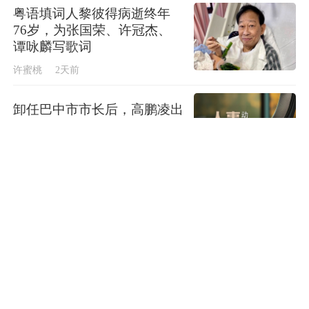
也彰显了城市文化与旅游消费、公共生活深度
粤语填词人黎彼得病逝终年
融合的软实力。
76岁，为张国荣、许冠杰、
谭咏麟写歌词
许蜜桃
2天前
上海把举办世界技能大赛当成一封发给世界的
邀请函，让来自全球的技能青年感受到尊重与
卸任巴中市市长后，高鹏凌出
欢迎，也让本地的市民在体验中重新理解“手
任成都市委常委
艺”的价值。比如，每个比赛项目旁边，都设有
上官河
3天前
一个“一试身手”的技能体验站，观众可以亲手
拆解元器件、操控机器人、完成一束插花，或
国务院批准！规模达2200亿
元人民币，中马两国央行再续
者做一件3D打印的作品。这些可触摸、可互
签双边本币互换协议
动、可参与的沉浸式体验，让世界技能大赛不
纵览
6小时前
仅是比赛场内几天的热闹，也对市民的观念带
来持久的渗透和影响。
更多精彩新闻>>