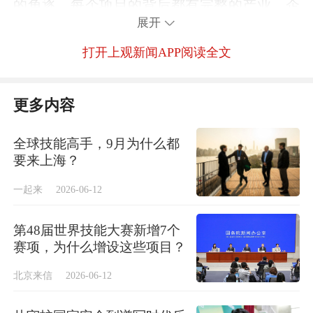
的角逐，每个项目的背后都有完整的产业、企
展开
业、院校作为支撑。尤其值得关注的是7个新
增项目——轨道车辆技术对应高速发展的轨道
打开上观新闻APP阅读全文
交通产业，无人机系统指向低空经济新蓝海，
智慧安防技术契合城市治理数字化转型，软件
更多内容
测试和数字交互媒体设计直指数字经济核心岗
位……
全球技能高手，9月为什么都
要来上海？
世界技能大赛的赛事每年都在更新，它不是一
一起来
2026-06-12
个死题库，而是一面活镜子——一个国家在新
第48届世界技能大赛新增7个
兴赛项上表现如何，直接反映出它的职业教育
赛项，为什么增设这些项目？
能否为新兴产业精准输送人才。当下。中国制
北京来信
2026-06-12
造正在从“拼速度”转向“拼精度”，从“人海战
术”转向“精工智造”。世界技能大赛对操作规