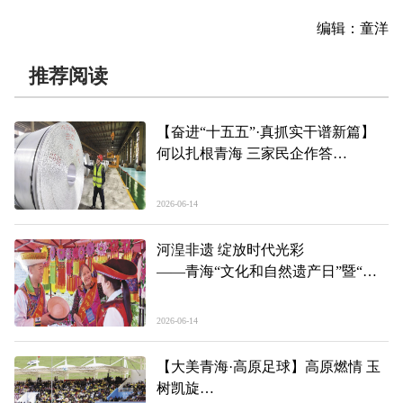
编辑：童洋
推荐阅读
【奋进“十五五”·真抓实干谱新篇】
何以扎根青海 三家民企作答
——青海“民间投资18条”政策落地一
线见闻（下）
2026-06-14
河湟非遗 绽放时代光彩
——青海“文化和自然遗产日”暨“非
遗宣传月”主会场活动见闻
2026-06-14
【大美青海·高原足球】高原燃情 玉
树凯旋