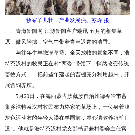
牧家羊儿壮，产业发展强。苏烽 摄
青海新闻网·江源新闻客户端讯 五月的蓄集草
原，微风轻拂，空气中带着青草返青的清香。
与往年牛羊撒满草场、全天放牧的景象不同，浩
特茶汉村的牧民正在村“两委”带领下，悄然改变传统
畜牧方式——把前些年建起的畜棚充分利用起来，开
展舍饲养殖。
5月20日，在海西蒙古族藏族自治州德令哈市蓄
集乡浩特茶汉村牧民布力格家的草场上，一位身着浅
灰色运动衣的年轻人蹲在羊圈前，虚心请教养殖“门
道”。他就是浩特茶汉村党支部书记兼村委会主任索