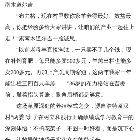
南木道尔吉。
“布力格，现在村里数你家羊养得最好、效益最
高，你把经验多给大家讲讲，让咱们的产业一起往上
走！”索南木道尔吉一脸诚恳。
“以前老母羊直接淘汰，一只卖不了几个钱；现
在补饲育肥，每只能多卖500多元，羊羔出栏也能多
卖200多元。再加上产羔周期缩短，这两年我家一年
能出栏三四百只羊羔……”36岁的布力格站在畜棚
前，掰着指头算账，眼角眉梢都是笑意。
这场草原深处的养殖模式之变，源自浩特茶汉
村“两委”班子在树立和践行正确政绩观学习教育中的
深刻体悟：不搞花架子，不图一时好看，而是沉下心
来，让牧民的钱袋子实实在在的鼓起来。