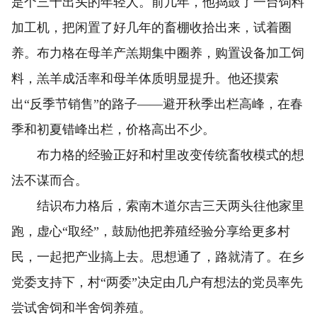
是个三十出头的年轻人。前几年，他捣鼓了一台饲料
加工机，把闲置了好几年的畜棚收拾出来，试着圈
养。布力格在母羊产羔期集中圈养，购置设备加工饲
料，羔羊成活率和母羊体质明显提升。他还摸索
出“反季节销售”的路子——避开秋季出栏高峰，在春
季和初夏错峰出栏，价格高出不少。
布力格的经验正好和村里改变传统畜牧模式的想
法不谋而合。
结识布力格后，索南木道尔吉三天两头往他家里
跑，虚心“取经”，鼓励他把养殖经验分享给更多村
民，一起把产业搞上去。思想通了，路就清了。在乡
党委支持下，村“两委”决定由几户有想法的党员率先
尝试舍饲和半舍饲养殖。