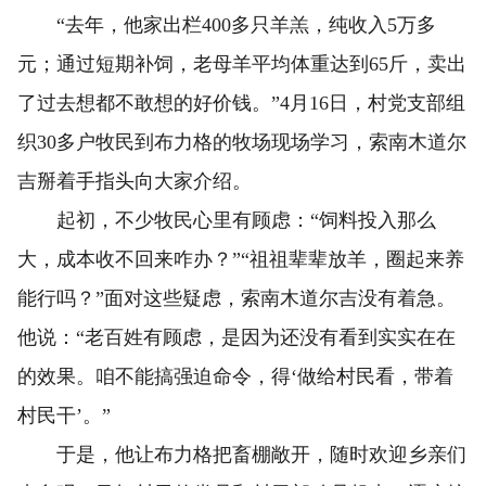
“去年，他家出栏400多只羊羔，纯收入5万多
元；通过短期补饲，老母羊平均体重达到65斤，卖出
了过去想都不敢想的好价钱。”4月16日，村党支部组
织30多户牧民到布力格的牧场现场学习，索南木道尔
吉掰着手指头向大家介绍。
起初，不少牧民心里有顾虑：“饲料投入那么
大，成本收不回来咋办？”“祖祖辈辈放羊，圈起来养
能行吗？”面对这些疑虑，索南木道尔吉没有着急。
他说：“老百姓有顾虑，是因为还没有看到实实在在
的效果。咱不能搞强迫命令，得‘做给村民看，带着
村民干’。”
于是，他让布力格把畜棚敞开，随时欢迎乡亲们