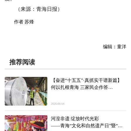
（来源：青海日报）
作者 苏烽
编辑：童洋
推荐阅读
【奋进“十五五”·真抓实干谱新篇】
何以扎根青海 三家民企作答
——青海“民间投资18条”政策落地一
线见闻（下）
2026-06-14
河湟非遗 绽放时代光彩
——青海“文化和自然遗产日”暨“非