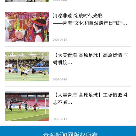
2026-06-14
河湟非遗 绽放时代光彩
——青海“文化和自然遗产日”暨“非
遗宣传月”主会场活动见闻
2026-06-14
【大美青海·高原足球】高原燃情 玉
树凯旋
——第三届“青超联赛”第四轮玉树主
场见闻
2026-06-14
【大美青海·高原足球】主场惜败 斗
志不减
——第三届“青超联赛”第四轮果洛主
场见闻
2026-06-14
青海新闻网版权所有