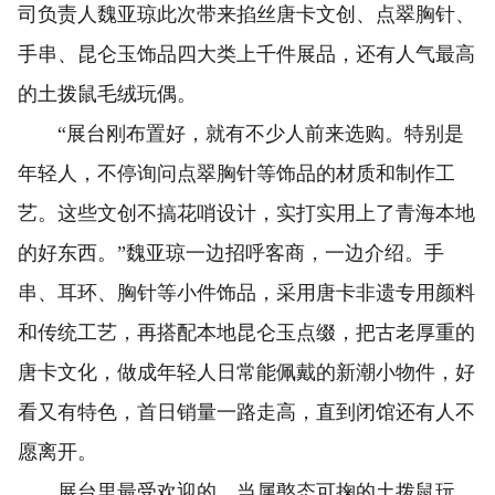
司负责人魏亚琼此次带来掐丝唐卡文创、点翠胸针、
手串、昆仑玉饰品四大类上千件展品，还有人气最高
的土拨鼠毛绒玩偶。
“展台刚布置好，就有不少人前来选购。特别是
年轻人，不停询问点翠胸针等饰品的材质和制作工
艺。这些文创不搞花哨设计，实打实用上了青海本地
的好东西。”魏亚琼一边招呼客商，一边介绍。手
串、耳环、胸针等小件饰品，采用唐卡非遗专用颜料
和传统工艺，再搭配本地昆仑玉点缀，把古老厚重的
唐卡文化，做成年轻人日常能佩戴的新潮小物件，好
看又有特色，首日销量一路走高，直到闭馆还有人不
愿离开。
展台里最受欢迎的，当属憨态可掬的土拨鼠玩