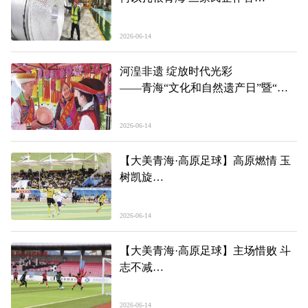
——青海“民间投资18条”政策落地一
线见闻（下）
2026-06-14
河湟非遗 绽放时代光彩
——青海“文化和自然遗产日”暨“非
遗宣传月”主会场活动见闻
2026-06-14
【大美青海·高原足球】高原燃情 玉
树凯旋
——第三届“青超联赛”第四轮玉树主
场见闻
2026-06-14
【大美青海·高原足球】主场惜败 斗
志不减
——第三届“青超联赛”第四轮果洛主
场见闻
2026-06-14