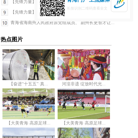
【先锋力量】党员沉下去 山水活起来
长按识别二维码查看全文
【先锋力量】嵌入式党群服务 让幸福触手可及
青海省海南州人民政府原党组成员、 副州长更智才让...
热点图片
【奋进“十五五”·真...
河湟非遗 绽放时代光...
【大美青海·高原足球...
【大美青海·高原足球...