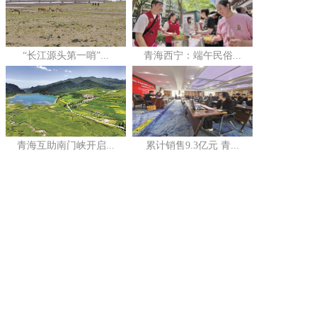
“长江源头第一哨”...
青海西宁：端午民俗...
青海互助南门峡开启...
累计销售9.3亿元 青...