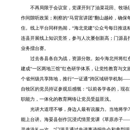
不再局限于会议室，党课开到了油菜花田、牧场毡房
作间隙听政策；刚察的“马背宣讲团”翻山越岭，确保
住。线上平台同样热闹，“海北党建”公众号每日推送
连县开展线上知识竞答，参与人次屡创新高；门源县打
业务擂台赛。
过去各县各自为战，资源分散。如今海北州将红色
建成“一区两地三馆”红色研学体系，让党性教育与文
个省州级共享阵地，推行“一证通”跨区域研学机制—
自牧区的党员持证参观后感慨：“以前各学各的，现在
职能力，一体化的教育网络让党员受益匪浅。
光讲大道理不够，身边人最有说服力。当地将学习
能上台讲。海晏县创作沉浸式情景党课《草原赤子—
灵魂洗礼一次。”门源县通过先进事迹报告会和典型