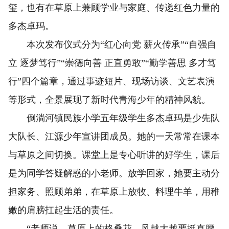
玺，也有在草原上兼顾学业与家庭、传递红色力量的
多杰卓玛。
本次发布仪式分为“红心向党 薪火传承”“自强自
立 逐梦笃行”“崇德向善 正直勇敢”“勤学善思 多才笃
行”四个篇章，通过事迹短片、现场访谈、文艺表演
等形式，全景展现了新时代青海少年的精神风貌。
倒淌河镇民族小学五年级学生多杰卓玛是少先队
大队长、江源少年宣讲团成员。她的一天常常在课本
与草原之间切换。课堂上是专心听讲的好学生，课后
是为同学答疑解惑的小老师。放学回家，她要主动分
担家务、照顾弟弟，在草原上放牧、料理牛羊，用稚
嫩的肩膀扛起生活的责任。
“老师说，草原上的格桑花，风越大越要挺直腰