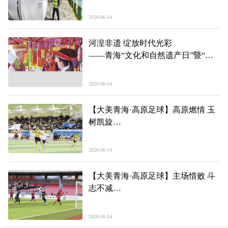
——青海“民间投资18条”政策落地一
线见闻（下）
2026-06-14
河湟非遗 绽放时代光彩
——青海“文化和自然遗产日”暨“非
遗宣传月”主会场活动见闻
2026-06-14
【大美青海·高原足球】高原燃情 玉
树凯旋
——第三届“青超联赛”第四轮玉树主
场见闻
2026-06-14
【大美青海·高原足球】主场惜败 斗
志不减
——第三届“青超联赛”第四轮果洛主
场见闻
2026-06-14