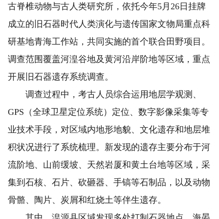
古脊椎动物与古人类研究所，依托今年5月26日挂牌
成立的旧石器时代人类演化与遗传国家文物局重点科
研基地青海工作站，共同实施的首个联合田野项目。
调查范围覆盖河湟谷地及黄河沿岸阶地等区域，重点
开展旧石器遗存系统调查。
调查过程中，考古人员综合运用地层学观测、
GPS（全球卫星定位系统）定位、数字影像采集等专
业技术手段，对区域内地形地貌、文化遗存和地层堆
积状况进行了系统梳理。新发现的遗存主要分布于河
流阶地、山前缓坡、天然岩厦和黄土台地等区域，采
集到石核、石片、砍砸器、手镐等石制品，以及动物
骨骼、陶片、炭屑和红烧土等伴生遗存。
其中，湟源县区域发现多处打制石器地点，海晏