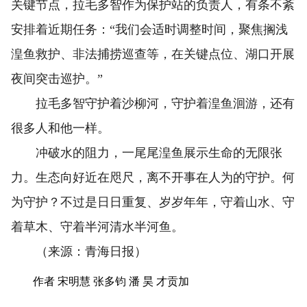
关键节点，拉毛多智作为保护站的负责人，有条不紊
安排着近期任务：“我们会适时调整时间，聚焦搁浅
湟鱼救护、非法捕捞巡查等，在关键点位、湖口开展
夜间突击巡护。”
拉毛多智守护着沙柳河，守护着湟鱼洄游，还有
很多人和他一样。
冲破水的阻力，一尾尾湟鱼展示生命的无限张
力。生态向好近在咫尺，离不开事在人为的守护。何
为守护？不过是日日重复、岁岁年年，守着山水、守
着草木、守着半河清水半河鱼。
（来源：青海日报）
作者 宋明慧 张多钧 潘 昊 才贡加