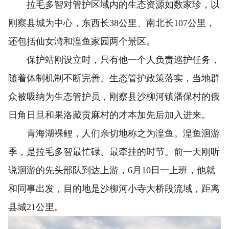
拉毛多智对管护区域内的生态资源如数家珍，以
刚察县城为中心，东西长38公里、南北长107公里，
还包括仙女湾和湟鱼家园两个景区。
保护站刚设立时，只有他一个人负责巡护任务，
随着体制机制不断完善、生态管护政策落实，当地群
众被吸纳为生态管护员，刚察县沙柳河镇潘保村的俄
日角日旦和果洛藏贡麻村的才本加先后加入进来。
青海湖裸鲤，人们亲切地称之为湟鱼。湟鱼洄游
季，是拉毛多智最忙碌、最牵挂的时节。前一天刚听
说洄游的先头部队到达上游，6月10日一上班，他就
和同事出发，目的地是沙柳河小寺大桥段流域，距离
县城21公里。