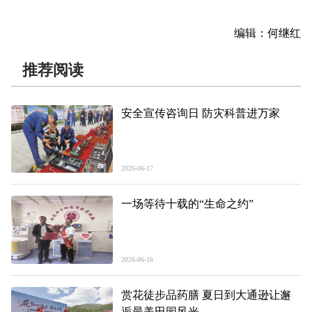
编辑：何继红
推荐阅读
安全宣传咨询日 防灾科普进万家
2026-06-17
一场等待十载的“生命之约”
2026-06-16
赏花徒步品药膳 夏日到大通逊让邂
逅最美田园风光