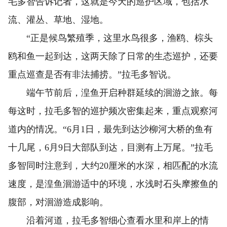
毛多智告诉记者，这就是今天的巡护区域，包括水
流、灌丛、草地、湿地。
“正是候鸟繁殖季，这里水鸟很多，渔鸥、棕头
鸥和鱼一起到达，这两天除了日常的生态巡护，还要
重点巡查是否有非法捕捞。”拉毛多智说。
端午节前后，湟鱼开启种群延续的洄游之旅。每
每这时，拉毛多智的巡护频次密集起来，重点观察河
道内的情况。“6月1日，最先到达沙柳河大桥的鱼有
十几尾，6月9日大部队到达，目测有上万尾。”拉毛
多智同时注意到，大约20厘米的水深，相匹配的水流
速度，是湟鱼洄游适中的环境，水浅时石头摩擦鱼的
腹部，对洄游造成影响。
沿着河道，拉毛多智细心查看水里和岸上的情