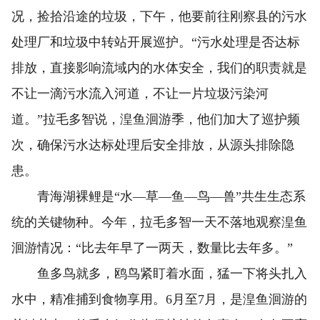
况，捡拾沿途的垃圾，下午，他要前往刚察县的污水
处理厂和垃圾中转站开展巡护。“污水处理是否达标
排放，直接影响流域内的水体安全，我们的职责就是
不让一滴污水流入河道，不让一片垃圾污染河
道。”拉毛多智说，湟鱼洄游季，他们加大了巡护频
次，确保污水达标处理后安全排放，从源头排除隐
患。
青海湖裸鲤是“水—草—鱼—鸟—兽”共生生态系
统的关键物种。今年，拉毛多智一天不落地观察湟鱼
洄游情况：“比去年早了一两天，数量比去年多。”
鱼多鸟就多，鸥鸟紧盯着水面，猛一下将头扎入
水中，精准捕到食物享用。6月至7月，是湟鱼洄游的