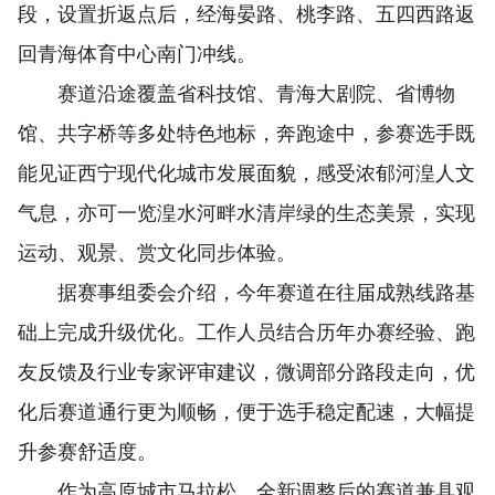
段，设置折返点后，经海晏路、桃李路、五四西路返
回青海体育中心南门冲线。
赛道沿途覆盖省科技馆、青海大剧院、省博物
馆、共字桥等多处特色地标，奔跑途中，参赛选手既
能见证西宁现代化城市发展面貌，感受浓郁河湟人文
气息，亦可一览湟水河畔水清岸绿的生态美景，实现
运动、观景、赏文化同步体验。
据赛事组委会介绍，今年赛道在往届成熟线路基
础上完成升级优化。工作人员结合历年办赛经验、跑
友反馈及行业专家评审建议，微调部分路段走向，优
化后赛道通行更为顺畅，便于选手稳定配速，大幅提
升参赛舒适度。
作为高原城市马拉松，全新调整后的赛道兼具观