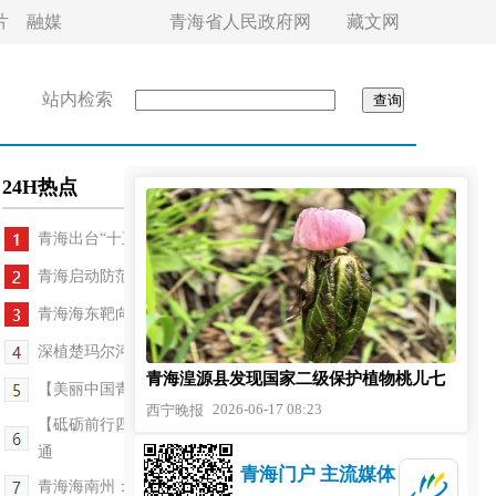
片
融媒
青海省人民政府网
藏文网
站内检索
24H热点
青海出台“十五五”生态环境司法保护十条措施
青海启动防范非法金融活动宣传月
青海海东靶向施治137株古树
深植楚玛尔河畔三十年的“生命树”
青海湟源县发现国家二级保护植物桃儿七
【美丽中国青海行】凌空守碧水 数智护青绿
2026-06-17 08:23
西宁晚报
【砥砺前行四十载 感恩奋进新大通】一城山水 绿满大
通
青海门户 主流媒体
青海海南州：完成五年生态环保目标任务