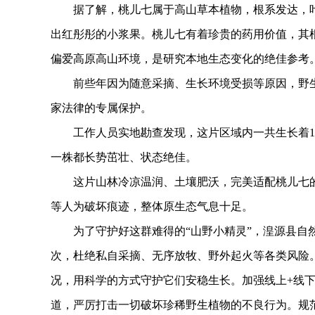
据了解，桃儿七属于高山草本植物，根系发达，叶
出红彤彤的小浆果。桃儿七有着珍贵的药用价值，其
偏爱高原高山环境，是研究本地生态变化的绝佳参考
前些年因为随意采摘、生长环境受损等原因，野生
家法律的专属保护。
工作人员实地勘查发现，这片区域内一共生长着12
一株都长势茁壮、状态绝佳。
这片山林冷凉温润、土壤肥沃，完美适配桃儿七的
等人为破坏痕迹，整体原生态气息十足。
为了守护好这群难得的“山野小精灵”，湟源县自然
次，杜绝私自采摘、无序放牧、野外起火等各类风险
况，用科学的方式守护它们安稳生长。加强线上+线
道，严厉打击一切破坏珍稀野生植物的不良行为。规