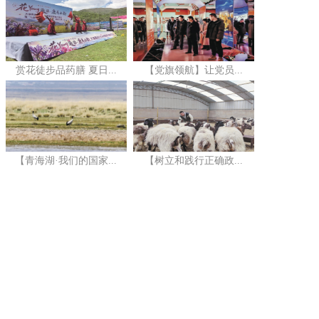
赏花徒步品药膳 夏日...
【党旗领航】让党员...
【青海湖·我们的国家...
【树立和践行正确政...