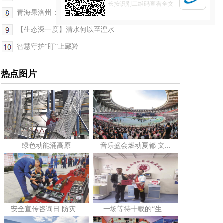
长按识别二维码查看全文
青海果洛州：搭建700个人工鸟巢
【生态深一度】清水何以至湟水
智慧守护“盯”上藏羚
热点图片
绿色动能涌高原
音乐盛会燃动夏都 文...
安全宣传咨询日 防灾...
一场等待十载的“生...