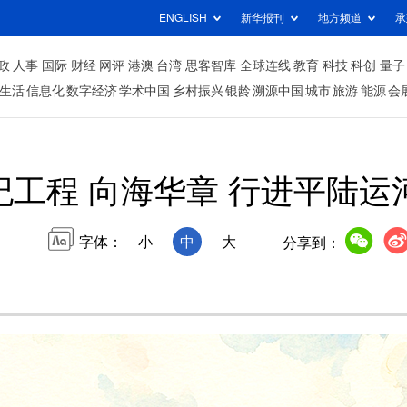
ENGLISH
新华报刊
地方频道
承
政
人事
国际
财经
网评
港澳
台湾
思客智库
全球连线
教育
科技
科创
量子
生活
信息化
数字经济
学术中国
乡村振兴
银龄
溯源中国
城市
旅游
能源
会
纪工程 向海华章 行进平陆运
字体：
小
中
大
分享到：