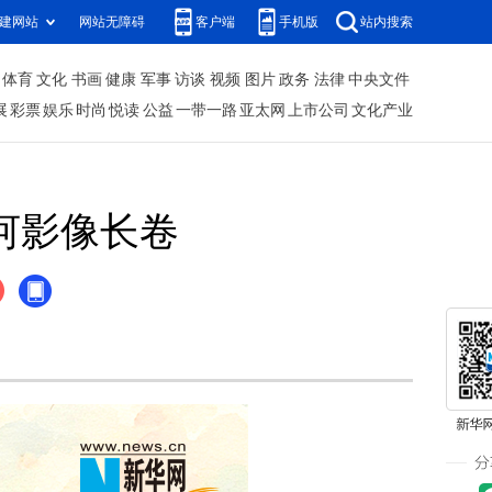
建网站
网站无障碍
客户端
手机版
站内搜索
体育
文化
书画
健康
军事
访谈
视频
图片
政务
法律
中央文件
展
彩票
娱乐
时尚
悦读
公益
一带一路
亚太网
上市公司
文化产业
河影像长卷