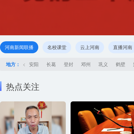
河南新闻联播
名校课堂
云上河南
直播河南
地方：
<
安阳
长葛
登封
邓州
巩义
鹤壁
热点关注