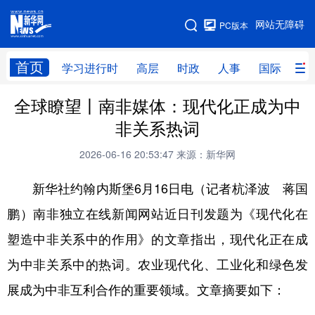
手机版
网站无障碍
PC版本
网站地图
首页
学习进行时
高层
时政
人事
国际
财
全球瞭望丨南非媒体：现代化正成为中
学习进行时
高层
时政
人事
非关系热词
国际
财经
网评
港澳
2026-06-16 20:53:47
来源：新华网
台湾
思客智库
全球连线
教育
新华社约翰内斯堡6月16日电（记者杭泽波 蒋国
科技
科创
量子
体育
鹏）南非独立在线新闻网站近日刊发题为《现代化在
文化
书画
健康
军事
塑造中非关系中的作用》的文章指出，现代化正在成
访谈
视频
图片
政务
为中非关系中的热词。农业现代化、工业化和绿色发
法律
中央文件
金融
汽车
展成为中非互利合作的重要领域。文章摘要如下：
食品
人居
信息化
数字经济