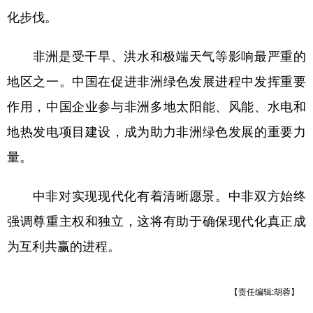
山东
河南
湖北
湖南
化步伐。
广东
广西
海南
重庆
非洲是受干旱、洪水和极端天气等影响最严重的
四川
贵州
云南
西藏
地区之一。中国在促进非洲绿色发展进程中发挥重要
陕西
甘肃
青海
宁夏
作用，中国企业参与非洲多地太阳能、风能、水电和
新疆
内蒙古
黑龙江
地热发电项目建设，成为助力非洲绿色发展的重要力
量。
多语种频道
中非对实现现代化有着清晰愿景。中非双方始终
English
Español
Français
عربى
强调尊重主权和独立，这将有助于确保现代化真正成
Русский язык
日本語
한국어
为互利共赢的进程。
Deutsch
Português
【责任编辑:胡蓉】