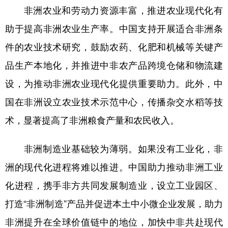
非洲农业和劳动力资源丰富，推进农业现代化有
学术中国
乡村振兴
银龄
溯源中国
助于提高非洲农业生产率。中国支持开展适合非洲条
城市
旅游
能源
会展
件的农业技术研究，鼓励农药、化肥和机械等关键产
彩票
娱乐
时尚
悦读
品生产本地化，并推进中非农产品跨境仓储和物流建
设，为推动非洲农业现代化提供重要助力。此外，中
公益
一带一路
亚太网
上市公司
国在非洲设立农业技术示范中心，传播杂交水稻等技
文化产业
术，显著提高了非洲粮食产量和农民收入。
地方频道
非洲制造业基础较为薄弱。如果没有工业化，非
洲的现代化进程将难以推进。中国助力推动非洲工业
北京
天津
河北
山西
化进程，携手非方共同发展制造业，设立工业园区、
辽宁
吉林
上海
江苏
打造“非洲制造”产品并促进本土中小微企业发展，助力
浙江
安徽
福建
江西
非洲提升在全球价值链中的地位，加快中非共赴现代