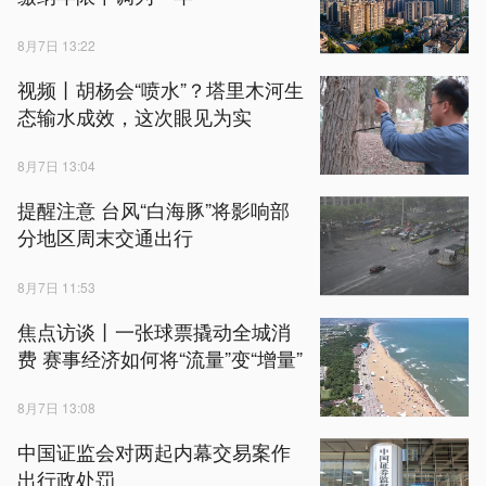
8月7日 13:22
视频丨胡杨会“喷水”？塔里木河生
态输水成效，这次眼见为实
8月7日 13:04
提醒注意 台风“白海豚”将影响部
分地区周末交通出行
8月7日 11:53
焦点访谈丨一张球票撬动全城消
费 赛事经济如何将“流量”变“增量”
8月7日 13:08
中国证监会对两起内幕交易案作
出行政处罚