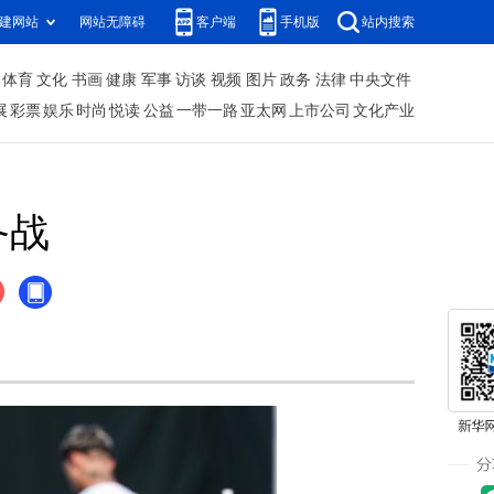
建网站
网站无障碍
客户端
手机版
站内搜索
体育
文化
书画
健康
军事
访谈
视频
图片
政务
法律
中央文件
展
彩票
娱乐
时尚
悦读
公益
一带一路
亚太网
上市公司
文化产业
备战