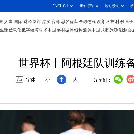
ENGLISH
新华报刊
地方频道
承
政
人事
国际
财经
网评
港澳
台湾
思客智库
全球连线
教育
科技
科创
量子
生活
信息化
数字经济
学术中国
乡村振兴
银龄
溯源中国
城市
旅游
能源
会
世界杯丨阿根廷队训练
字体：
小
中
大
分享到：