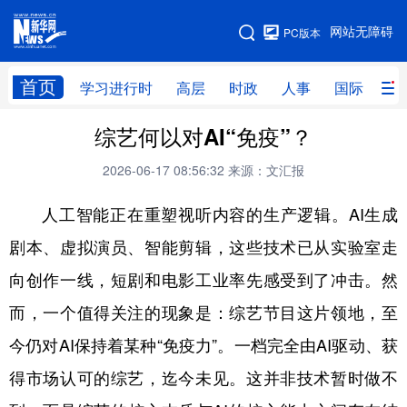
手机版
网站无障碍
PC版本
网站地图
首页
学习进行时
高层
时政
人事
国际
财
综艺何以对AI“免疫”？
学习进行时
高层
时政
人事
2026-06-17 08:56:32
来源：文汇报
国际
财经
网评
港澳
人工智能正在重塑视听内容的生产逻辑。AI生成
台湾
思客智库
全球连线
教育
剧本、虚拟演员、智能剪辑，这些技术已从实验室走
科技
科创
量子
体育
向创作一线，短剧和电影工业率先感受到了冲击。然
文化
书画
健康
军事
而，一个值得关注的现象是：综艺节目这片领地，至
访谈
视频
图片
政务
今仍对AI保持着某种“免疫力”。一档完全由AI驱动、获
法律
中央文件
金融
汽车
得市场认可的综艺，迄今未见。这并非技术暂时做不
食品
人居
信息化
数字经济