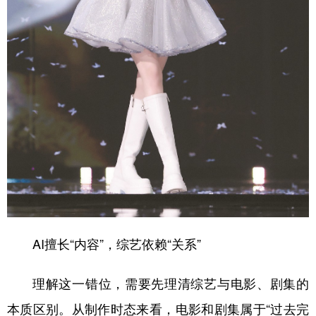
山东
河南
湖北
湖南
广东
广西
海南
重庆
四川
贵州
云南
西藏
陕西
甘肃
青海
宁夏
新疆
内蒙古
黑龙江
多语种频道
English
Español
Français
عربى
Русский язык
日本語
한국어
AI擅长“内容”，综艺依赖“关系”
Deutsch
Português
理解这一错位，需要先理清综艺与电影、剧集的
本质区别。从制作时态来看，电影和剧集属于“过去完