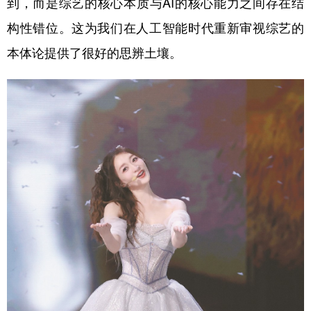
到，而是综艺的核心本质与AI的核心能力之间存在结
构性错位。这为我们在人工智能时代重新审视综艺的
学术中国
乡村振兴
银龄
溯源中国
本体论提供了很好的思辨土壤。
城市
旅游
能源
会展
彩票
娱乐
时尚
悦读
公益
一带一路
亚太网
上市公司
文化产业
地方频道
北京
天津
河北
山西
辽宁
吉林
上海
江苏
浙江
安徽
福建
江西