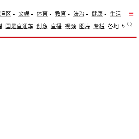
湾区
文娱
体育
教育
法治
健康
生活
刊
国是直通车
创意
直播
视频
图片
专栏
各地