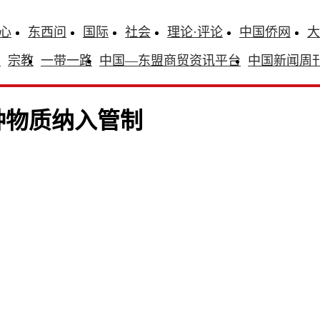
心
东西问
国际
社会
理论·评论
中国侨网
大
识
宗教
一带一路
中国—东盟商贸资讯平台
中国新闻周
种物质纳入管制