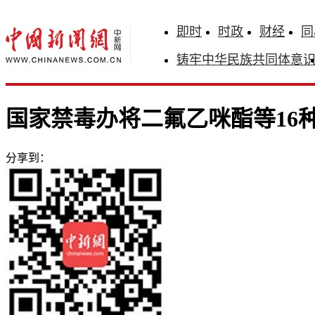
即时
时政
财经
同
铸牢中华民族共同体意
国家禁毒办将二氟乙咪酯等16
分享到：