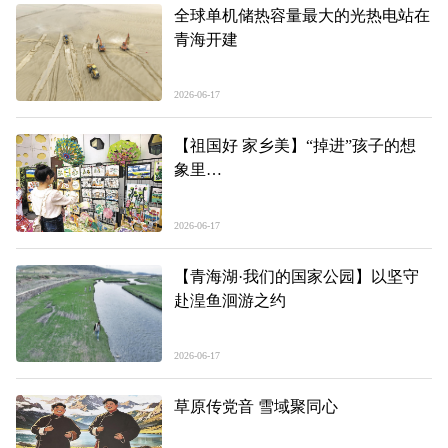
全球单机储热容量最大的光热电站在
青海开建
2026-06-17
【祖国好 家乡美】“掉进”孩子的想
象里
——青海省六一幼儿园“阅读+美
育”课程成果艺术作品展现场见闻
2026-06-17
【青海湖·我们的国家公园】以坚守
赴湟鱼洄游之约
2026-06-17
草原传党音 雪域聚同心