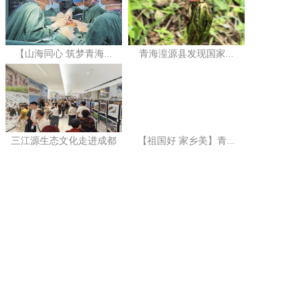
【山海同心 筑梦青海...
青海湟源县发现国家...
三江源生态文化走进成都
【祖国好 家乡美】青...