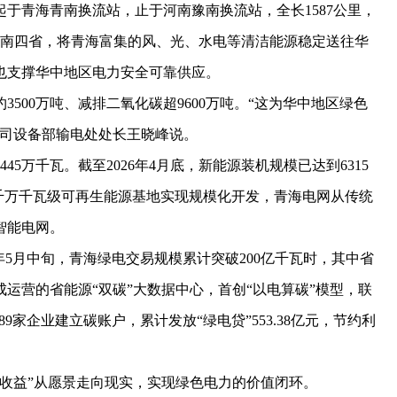
青海青南换流站，止于河南豫南换流站，全长1587公里，
河南四省，将青海富集的风、光、水电等清洁能源稳定送往华
也支撑华中地区电力安全可靠供应。
500万吨、减排二氧化碳超9600万吨。“这为华中地区绿色
公司设备部输电处处长王晓峰说。
万千瓦。截至2026年4月底，新能源装机规模已达到6315
千万千瓦级可再生能源基地实现规模化开发，青海电网从传统
智能电网。
年5月中旬，青海绿电交易规模累计突破200亿千瓦时，其中省
运营的省能源“双碳”大数据中心，首创“以电算碳”模型，联
9家企业建立碳账户，累计发放“绿电贷”553.38亿元，节约利
益”从愿景走向现实，实现绿色电力的价值闭环。