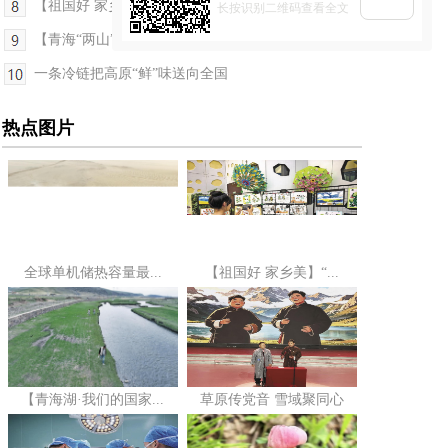
【祖国好 家乡美】青海西宁市原创音乐剧《石榴籽的...
长按识别二维码查看全文
【青海“两山”答卷】擦亮三块金字招牌 龙羊小镇开...
一条冷链把高原“鲜”味送向全国
热点图片
全球单机储热容量最...
【祖国好 家乡美】“...
【青海湖·我们的国家...
草原传党音 雪域聚同心