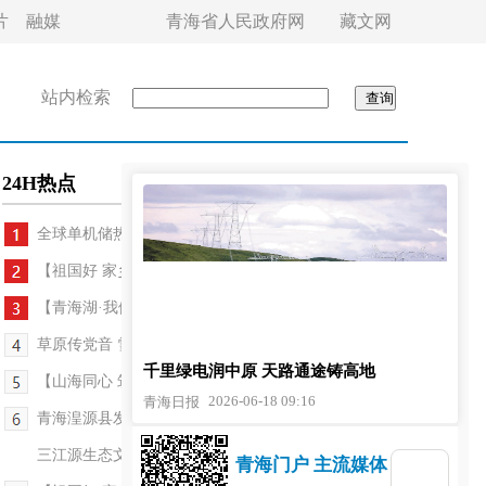
片
融媒
青海省人民政府网
藏文网
站内检索
24H热点
全球单机储热容量最大的光热电站在青海开建
【祖国好 家乡美】“掉进”孩子的想象里——青海省...
【青海湖·我们的国家公园】以坚守赴湟鱼洄游之约
草原传党音 雪域聚同心
千里绿电润中原 天路通途铸高地
【山海同心 筑梦青海】医疗援青暖了高原牧民心
2026-06-18 09:16
青海日报
青海湟源县发现国家二级保护植物桃儿七
三江源生态文化走进成都
青海门户 主流媒体