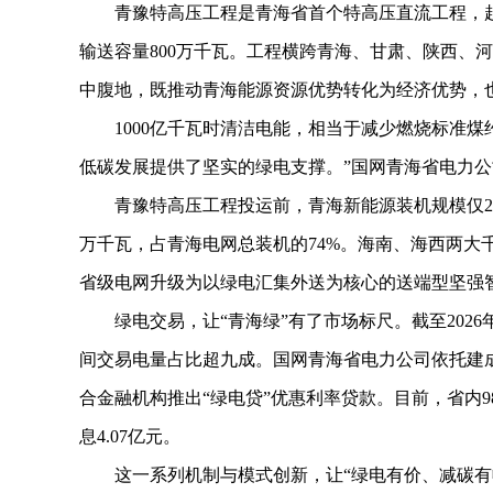
青豫特高压工程是青海省首个特高压直流工程，起于
输送容量800万千瓦。工程横跨青海、甘肃、陕西、
中腹地，既推动青海能源资源优势转化为经济优势，
1000亿千瓦时清洁电能，相当于减少燃烧标准煤约3
低碳发展提供了坚实的绿电支撑。”国网青海省电力
青豫特高压工程投运前，青海新能源装机规模仅2445
万千瓦，占青海电网总装机的74%。海南、海西两大
省级电网升级为以绿电汇集外送为核心的送端型坚强
绿电交易，让“青海绿”有了市场标尺。截至2026
间交易电量占比超九成。国网青海省电力公司依托建成
合金融机构推出“绿电贷”优惠利率贷款。目前，省内98
息4.07亿元。
这一系列机制与模式创新，让“绿电有价、减碳有收