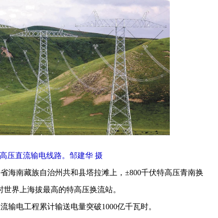
特高压直流输电线路。邹建华 摄
省海南藏族自治州共和县塔拉滩上，±800千伏特高压青南换
时世界上海拔最高的特高压换流站。
流输电工程累计输送电量突破1000亿千瓦时。