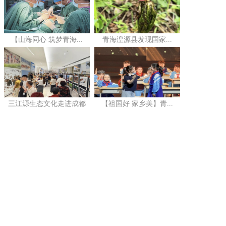
【山海同心 筑梦青海...
青海湟源县发现国家...
三江源生态文化走进成都
【祖国好 家乡美】青...