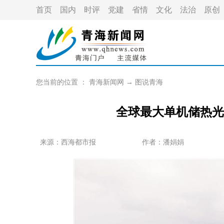
首页
国内
时评
党建
省情
文化
法治
原创
您当前的位置 ：
青海新闻网
→
图说青海
全球最大单机储热光
来源：
西海都市报
作者：
潘娟娟