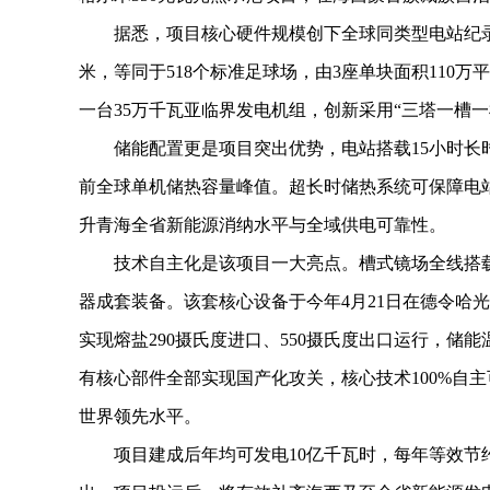
据悉，项目核心硬件规模创下全球同类型电站纪录。
米，等同于518个标准足球场，由3座单块面积110
一台35万千瓦亚临界发电机组，创新采用“三塔一槽一
储能配置更是项目突出优势，电站搭载15小时长时大
前全球单机储热容量峰值。超长时储热系统可保障电
升青海全省新能源消纳水平与全域供电可靠性。
技术自主化是该项目一大亮点。槽式镜场全线搭载中
器成套装备。该套核心设备于今年4月21日在德令哈光
实现熔盐290摄氏度进口、550摄氏度出口运行，储能
有核心部件全部实现国产化攻关，核心技术100%自
世界领先水平。
项目建成后年均可发电10亿千瓦时，每年等效节约