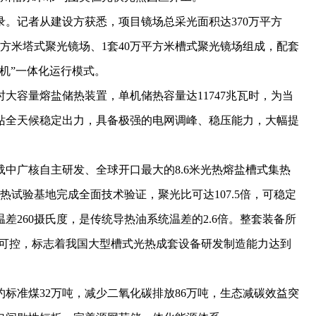
记者从建设方获悉，项目镜场总采光面积达370万平方
万平方米塔式聚光镜场、1套40万平方米槽式聚光镜场组成，配套
机”一体化运行模式。
容量熔盐储热装置，单机储热容量达11747兆瓦时，为当
站全天候稳定出力，具备极强的电网调峰、稳压能力，大幅提
广核自主研发、全球开口最大的8.6米光热熔盐槽式集热
热试验基地完成全面技术验证，聚光比可达107.5倍，可稳定
温差260摄氏度，是传统导热油系统温差的2.6倍。整套装备所
主可控，标志着我国大型槽式光热成套设备研发制造能力达到
标准煤32万吨，减少二氧化碳排放86万吨，生态减碳效益突