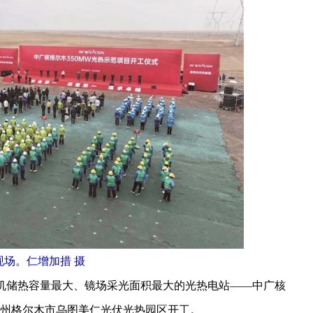
现场。仁增加措 摄
单机储热容量最大、镜场采光面积最大的光热电站——中广核
治州格尔木市乌图美仁光伏光热园区开工。