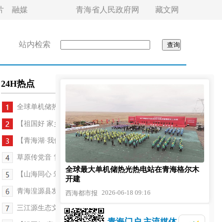
片
融媒
青海省人民政府网
藏文网
站内检索
24H热点
全球单机储热容量最大的光热电站在青海开建
【祖国好 家乡美】“掉进”孩子的想象里——青海省...
【青海湖·我们的国家公园】以坚守赴湟鱼洄游之约
草原传党音 雪域聚同心
全球最大单机储热光热电站在青海格尔木
【山海同心 筑梦青海】医疗援青暖了高原牧民心
开建
青海湟源县发现国家二级保护植物桃儿七
2026-06-18 09:16
西海都市报
三江源生态文化走进成都
青海门户 主流媒体