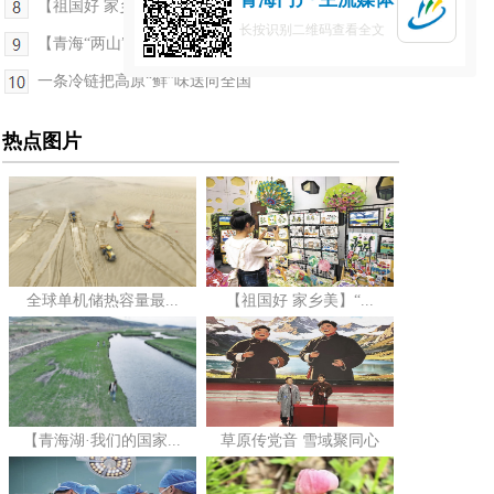
【祖国好 家乡美】青海西宁市原创音乐剧《石榴籽的...
长按识别二维码查看全文
【青海“两山”答卷】擦亮三块金字招牌 龙羊小镇开...
一条冷链把高原“鲜”味送向全国
热点图片
全球单机储热容量最...
【祖国好 家乡美】“...
【青海湖·我们的国家...
草原传党音 雪域聚同心