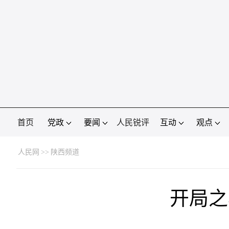
首页
党政
要闻
人民锐评
互动
观点
人民网
>>
陕西频道
开局之