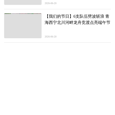
2026-06-20
【我们的节日】6支队伍劈波斩浪 青
海西宁北川河畔龙舟竞渡点亮端午节
2026-06-20
【我们的节日】
青海西宁湟源县举办丹噶尔“江源巧
姑”民俗文化主题活动
2026-06-20
【我们的节日】传统节日这样过，亲
子手工做“萌粽”
2026-06-20