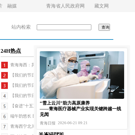
片
融媒
青海省人民政府网
藏文网
站内检索
24H热点
青海海西：异地复课，备好校舍等少年
【我们的节日】6支队伍劈波斩浪 青海西宁北川河畔...
【我们的节日】青海西宁湟源县举办丹噶尔“江源巧...
【我们的节日】传统节日这样过，亲子手工做“萌粽”
“雪上云川”助力高原康养
【奋进“十五五”·真抓实干谱新篇】高原蓄能“加速...
——青海医疗器械产业实现关键跨越一线
见闻
端午韵悠长 民俗展新姿
2026-06-21 09:21
青海日报
青海西宁北川河畔赛龙舟