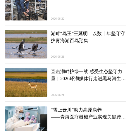
2026-06-22
湖畔“鸟王”王延明：以数十年坚守守
护青海湖百鸟翔集
2026-06-21
直击湖畔护绿一线 感受生态坚守力
量｜2026环湖媒体行走进黑马河生态
管护站
2026-06-21
“雪上云川”助力高原康养
——青海医疗器械产业实现关键跨越
一线见闻