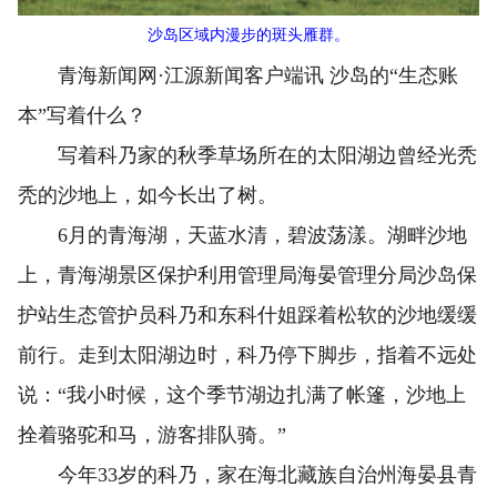
沙岛区域内漫步的斑头雁群。
青海新闻网·江源新闻客户端讯 沙岛的“生态账
本”写着什么？
写着科乃家的秋季草场所在的太阳湖边曾经光秃
秃的沙地上，如今长出了树。
6月的青海湖，天蓝水清，碧波荡漾。湖畔沙地
上，青海湖景区保护利用管理局海晏管理分局沙岛保
护站生态管护员科乃和东科什姐踩着松软的沙地缓缓
前行。走到太阳湖边时，科乃停下脚步，指着不远处
说：“我小时候，这个季节湖边扎满了帐篷，沙地上
拴着骆驼和马，游客排队骑。”
今年33岁的科乃，家在海北藏族自治州海晏县青