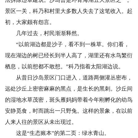
法拆除违章建筑。沙岛曾是环青海湖五大景区之一。
景区一关，科乃和村里大多数人失去了这笔收入。起
初，大家颇有怨言。
几年过去，村民渐渐释然。
“以前湖边都是沙子，看不到一株草。你们看，
现在湖边的树已经长到半人高了，湖里还有水鸟繁衍
栖息，以前想都不敢想。”科乃指着太阳湖边说。
从昔日沙岛景区门口进入，道路两侧灌丛密布，
远处沙丘上密密麻麻的黑点，是生长的黑刺。沙丘间
的湿地水草茂密，斑头雁妈妈带着今年刚孵化的幼鸟
安静觅食，时而跳出一只野兔。这样的景象，在以前
人来人往的景区从未出现过。
这是“生态账本”的第二页：绿水青山。