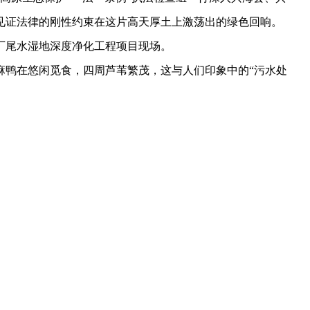
见证法律的刚性约束在这片高天厚土上激荡出的绿色回响。
尾水湿地深度净化工程项目现场。
鸭在悠闲觅食，四周芦苇繁茂，这与人们印象中的“污水处
处理工作尤为重要。目前污水处理厂处理规模为750吨/
镇污水处理厂污染物排放标准》1级B类标准”，兴海县生态环境
低碳处理模式，通过18个潜流池、2个表流池起到净化和沉淀
污染物，从而使尾水水质进一步提升。”
考题，也是守护流域水质安全的关键一环。检查组现场问询
题，污水处理厂厂长东主才让逐一回应，详解高原污水处理运
设施巡检与水质监测，全力规避二次污染，进一步消除污水处
风险。