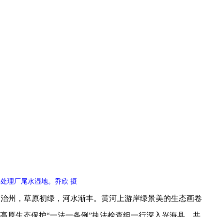
处理厂尾水湿地。乔欣 摄
治州，草原初绿，河水渐丰。黄河上游岸绿景美的生态画卷
藏高原生态保护“一法一条例”执法检查组一行深入兴海县、共