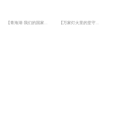
【青海湖·我们的国家...
【万家灯火里的坚守...
【万家灯火里的坚守...
青海海西：帐篷虽简 ...