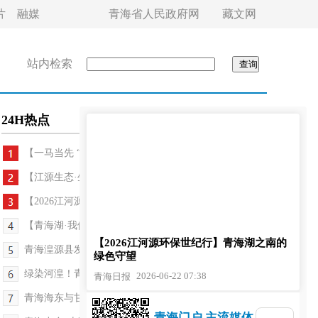
片
融媒
青海省人民政府网
藏文网
站内检索
24H热点
【一马当先 “十五五”开局看青海】水清岸绿鱼...
【江源生态·生态深一度】逐绿而行向“零碳”
【2026江河源环保世纪行】青海湖之南的绿色守望
【青海湖·我们的国家公园】沙岛的“生态账本”写着...
【2026江河源环保世纪行】青海湖之南的
青海湟源县发现国家二级保护植物桃儿七
绿色守望
绿染河湟！青海西宁书写“三北”攻坚战答卷
2026-06-22 07:38
青海日报
青海海东与甘肃武威联合开展祁连山跨区域执法
青海门户 主流媒体