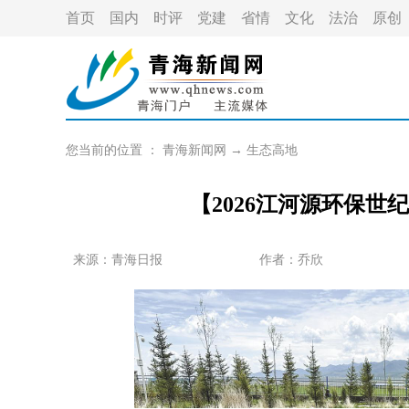
首页
国内
时评
党建
省情
文化
法治
原创
您当前的位置 ：
青海新闻网
→
生态高地
【2026江河源环保
来源：青海日报
作者：
乔欣