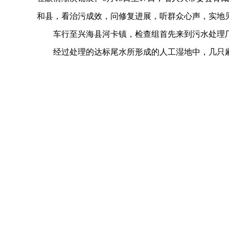
和县，看治污成效，问修复进展，听群众心声，实地
车行至兴海县河卡镇，检查组首先来到污水处理厂
经过处理的达标尾水所形成的人工湿地中，几只麻
理厂”似乎搭不上什么关系。
“厂区地理位置比较特殊，四周都是草场，做好尾水
天，远期可达1500吨/天，处理后污水水质达到《城
局副局长才旦本介绍，“项目主要为高海拔区域绿色、
作用，再利用芦苇等植物和微生物吸附污水中的部分
高海拔地区的水污染治理，是高原生态保护的细微
设施运维、污泥渗滤液处置、人居环境达标等核心问
维机制、固废闭环处置全流程工作，表示将通过强化
理厂尾水排放对周边自然沼泽湿地水体及环境的污染