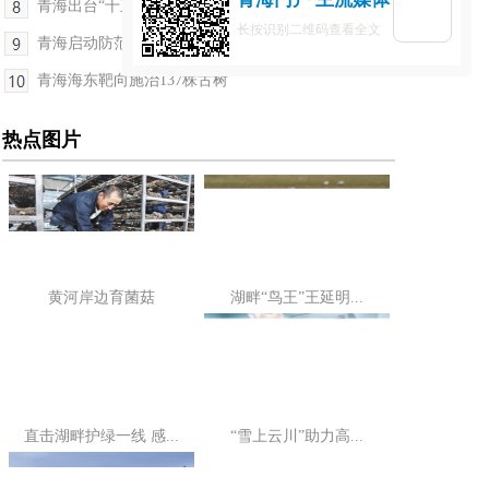
青海出台“十五五”生态环境司法保护十条措施
长按识别二维码查看全文
青海启动防范非法金融活动宣传月
青海海东靶向施治137株古树
热点图片
黄河岸边育菌菇
湖畔“鸟王”王延明...
直击湖畔护绿一线 感...
“雪上云川”助力高...