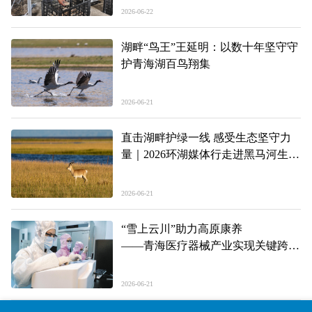
2026-06-22
湖畔“鸟王”王延明：以数十年坚守守
护青海湖百鸟翔集
2026-06-21
直击湖畔护绿一线 感受生态坚守力
量｜2026环湖媒体行走进黑马河生态
管护站
2026-06-21
“雪上云川”助力高原康养
——青海医疗器械产业实现关键跨越
一线见闻
2026-06-21