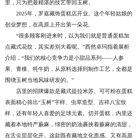
里，只为把最精湛的技艺带回玉树。
2025年，罗嘉藏饰蛋糕店开业。这个年轻姑娘的
创业梦想，在高原上开出第一朵花。
“很多顾客刚进来时，以为我们就是普通蛋糕加
点藏式花纹，其实差别大着呢。”西然卓玛指着展柜
介绍，“我们的核心竞争力是小甜品系列——人参
果、青稞、牦牛奶，从原料选择到制作工艺，全都是
围绕玉树当地风味研发的。”
店里的招牌爆款是藏式提拉米苏。可可粉在蛋糕
表面精心筛出“玉树”字样、虫草造型、吉祥八宝纹
样，还有年轻人喜爱的足球元素。切开蛋糕，内里还
藏着本地特产蕨麻，绵密的奶油裹挟着蕨麻的清甜，
在舌尖层层化开。这款既有藏地文化质感、又有高原