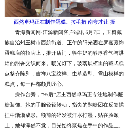
西然卓玛正在制作蛋糕。拉毛措 南夸才让 摄
青海新闻网·江源新闻客户端讯 6月7日，玉树藏
族自治州玉树市西航街道。正午的阳光洒在罗嘉藏饰
蛋糕店的招牌上，推开店门，牦牛奶的醇厚香气与烘
焙的甜香交织而来。暖光灯下，玻璃展柜里的藏式糕
点整齐陈列，吉祥八宝纹样、虫草造型、雪山模样的
糕点，每一件都颇具匠心。
操作台旁，“95后”店主西然卓玛正专注地制作翻
糖装饰。她的手腕轻轻转动，指尖的翻糖团在反复揉
捏中渐渐成形。额前的碎发被汗水打湿，贴在脸颊
上，她却浑然不觉，目光始终聚焦在手中的作品上。