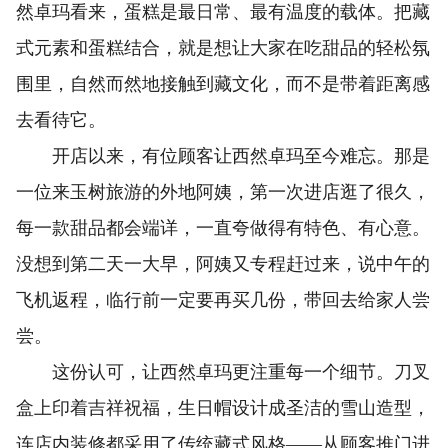
然卓玛看来，蛋糕是最日常、最有温度的载体。把藏
式元素和蛋糕结合，就是想让大家在吃甜品的轻松氛
围里，自然而然地接触到藏文化，而不是带着距离感
去看待它。
开店以来，有位顾客让西然卓玛至今难忘。那是
一位来玉树旅游的外地阿姨，第一次进店逛了很久，
每一款甜品都会端详，一直夸做得有特色、有心意。
没想到第二天一大早，阿姨又专程赶过来，说中午的
飞机返程，临行前一定要再买几份，带回去给家人尝
尝。
这份认可，让西然卓玛更注重每一个细节。刀叉
盒上印着吉祥祝福，生日帽设计成圣洁的雪山造型，
连店内装修都采用了传统藏式风格——从顾客推门进