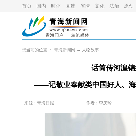
首页
国内
时评
党建
省情
文化
法治
原创
您当前的位置 ：
青海新闻网
→
人物故事
话筒传河湟锦
——记敬业奉献类中国好人、海
来源：青海日报
作者：
李庆玲