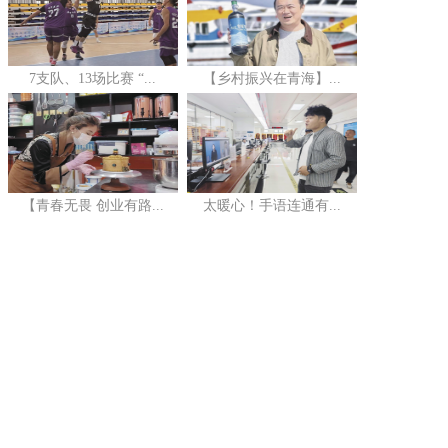
7支队、13场比赛 “...
【乡村振兴在青海】...
【青春无畏 创业有路...
太暖心！手语连通有...