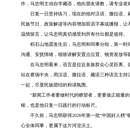
作，马忠明主动自学藏语，他向朋友请教，请专业老
日复一日坚持练习，现在的他对汉语、撒拉语、藏
民族节日、政策解读等内容增加双语字幕或播报，让
温情留言，让马忠明真切感受到所有付出都是值得。
积石山地震发生后，马忠明和同事分组，第一时间
沟通、安抚情绪，细致讲解安置点位置、物资发放等
在马忠明看来，语言是拉近各族群众心灵距离、促
站在赛场中央，用汉语、撒拉语、藏语三种语言主持
一起，尽显民族团结的和谐氛围。
“新闻工作者要做时代的瞭望者，更要做正能量的传
铭，也是他日复一日践行的行动标尺。
不久前，马忠明获得2026年第一批“中国好人榜”
心全体同事，更属于这片河湟沃土。