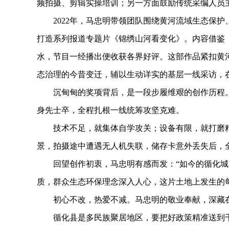
频拍摄、剪辑实操培训；另一方面鼓励传统采编人员
2022年，马忠明带领团队围绕黄河流域生态保护
打造系列报道专题片《锦绣山河看变化》。内容借鉴
水，节目一经播出便收获各界好评。这部作品紧扣黄
态治理的今昔变迁，辅以生动详实的基层一线采访，在
沉甸甸的奖项背后，是一段步履维艰的创作历程。
身先士卒，全程扎根一线统筹攻坚克难。
技术不足，就集体自学攻关；设备有限，就打磨精
景，拍摄途中遭遇无人机失联，储存卡意外丢失后，
回望创作初衷，马忠明有感而发：“如今的循化城
质，群众生态环保理念深入人心，这片土地上发生的
初心不改，热爱不减。马忠明的敬业奉献，深藏在
循化县是多民族聚居地区，要把好政策精准送到千