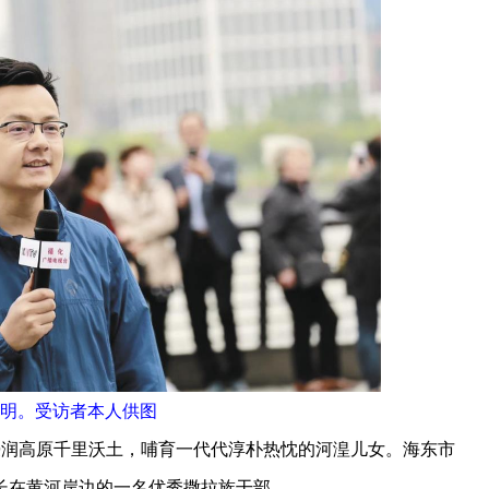
明。受访者本人供图
润高原千里沃土，哺育一代代淳朴热忱的河湟儿女。海东市
长在黄河岸边的一名优秀撒拉族干部。