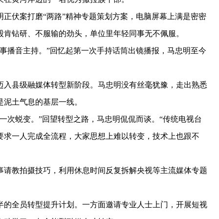
伏案打磨“两路”精神专题策划方案，电脑屏幕上满是密密
股肯钻研、不服输的劲头，单位里年轻同事无不佩服。
播音主持。”回忆起第一次手持话筒出镜播报，马忠明至今
迈入县级融媒体转型新阶段。马忠明没有丝毫犹豫，走出熟悉
是泥土气息的基层一线。
次蜕变。”回望转型之路，马忠明侃侃而谈。“传统电视台
要求一人完成全流程，大家思想上难以转变，技术上也跟不
请教拍摄技巧，利用休息时间反复拆解央视等主流媒体专题
的全员转型提升计划。一方面邀请专业人士上门，开展短视