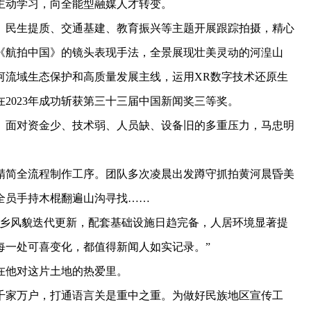
主动学习，向全能型融媒人才转变。
、民生提质、交通基建、教育振兴等主题开展跟踪拍摄，精心
《航拍中国》的镜头表现手法，全景展现壮美灵动的河湟山
河流域生态保护和高质量发展主线，运用XR数字技术还原生
2023年成功斩获第三十三届中国新闻奖三等奖。
面对资金少、技术弱、人员缺、设备旧的多重压力，马忠明
简全流程制作工序。团队多次凌晨出发蹲守抓拍黄河晨昏美
全员手持木棍翻遍山沟寻找……
乡风貌迭代更新，配套基础设施日趋完备，人居环境显著提
每一处可喜变化，都值得新闻人如实记录。”
他对这片土地的热爱里。
家万户，打通语言关是重中之重。为做好民族地区宣传工