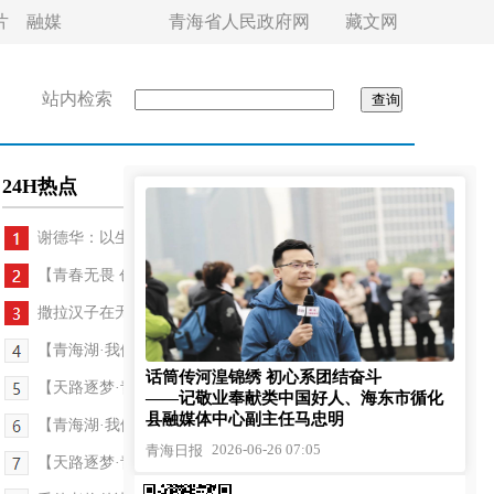
片
融媒
青海省人民政府网
藏文网
站内检索
24H热点
谢德华：以生命守护生命
【青春无畏 创业有路】玉树姑娘的“甜蜜”创业路
撒拉汉子在无锡安了家
【青海湖·我们的国家公园】登高望远处 悠然岩羊群
话筒传河湟锦绣 初心系团结奋斗
【天路逐梦·青藏铁路通车20周年纪行】顶风巡天路 ...
——记敬业奉献类中国好人、海东市循化
县融媒体中心副主任马忠明
【青海湖·我们的国家公园】开车六分钟 守护十六年
2026-06-26 07:05
青海日报
【天路逐梦·青藏铁路通车20周年纪行】海拔4712米小...