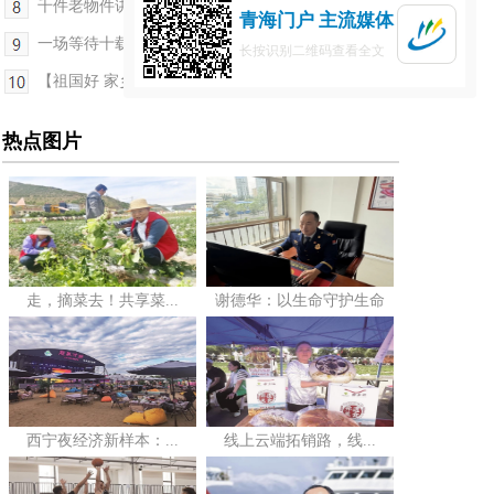
千件老物件讲述“天路”滚烫故事
青海门户 主流媒体
一场等待十载的“生命之约”
长按识别二维码查看全文
【祖国好 家乡美】雪域高原上的暖心快递驿站
热点图片
走，摘菜去！共享菜...
谢德华：以生命守护生命
西宁夜经济新样本：...
线上云端拓销路，线...