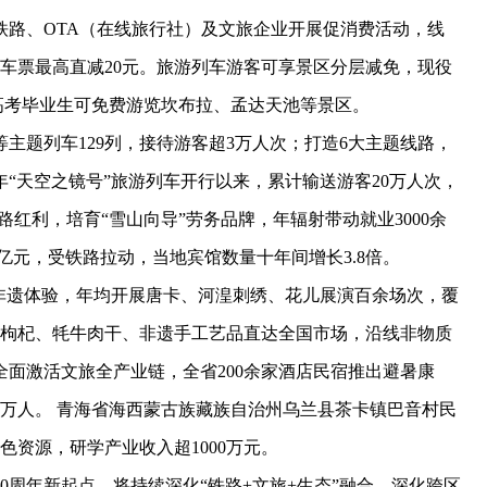
铁路、OTA（在线旅行社）及文旅企业开展促消费活动，线
、火车票最高直减20元。旅游列车游客可享景区分层减免，现役
高考毕业生可免费游览坎布拉、孟达天池等景区。
主题列车129列，接待游客超3万人次；打造6大主题线路，
年“天空之镜号”旅游列车开行以来，累计输送游客20万人次，
路红利，培育“雪山向导”劳务品牌，年辐射带动就业3000余
2亿元，受铁路拉动，当地宾馆数量十年间增长3.8倍。
遗体验，年均开展唐卡、河湟刺绣、花儿展演百余场次，覆
，枸杞、牦牛肉干、非遗手工艺品直达全国市场，沿线非物质
面激活文旅全产业链，全省200余家酒店民宿推出避暑康
万人。 青海省海西蒙古族藏族自治州乌兰县茶卡镇巴音村民
色资源，研学产业收入超1000万元。
周年新起点，将持续深化“铁路+文旅+生态”融合，深化跨区