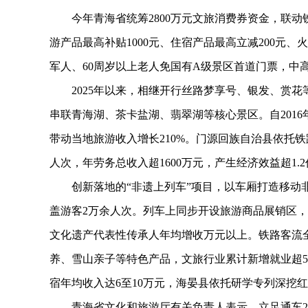
今年青海省统筹2800万元文旅消费券资金，联动
游产品最高补贴1000元、住宿产品最高立减200元
军人、60周岁以上老人免国有A级景区首道门票，中
2025年以来，相继开行丝路梦享号、银发、赏花等
串联青海湖、茶卡盐湖、翡翠湖等核心景区。自2016
带动当地旅游收入增长210%。门源回族自治县依托铁
人次，年劳务总收入超1600万元，产生经济效益超1.
创新落地的“非遗上列车”项目，以车厢打造移动非
盖游客2万余人次。列车上同步开设旅游商品展销区
文化遗产代表性传承人年均增收万元以上。铁路客流全
养、雪山亲子等特色产品，文旅行业累计新增就业超5
宿年均收入达6至10万元，海晏县依托研学专列深挖红
青海省文化和旅游厅有关负责人表示，立足通车20