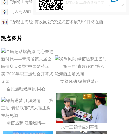
“探秘山海经·何以昆仑”沉浸式艺术展7月9日将在西...
长按识别二维码查看全文
【西海2261·河湟文化大集】社火高跷巡游亮相河湟文...
“探秘山海经·何以昆仑”沉浸式艺术展7月9日将在西...
热点图片
戈壁风劲 绿茵逐梦正...
全民运动燃高原 同心...
绿茵逐梦 江源燃情—...
六十三载绿皮列车谢...