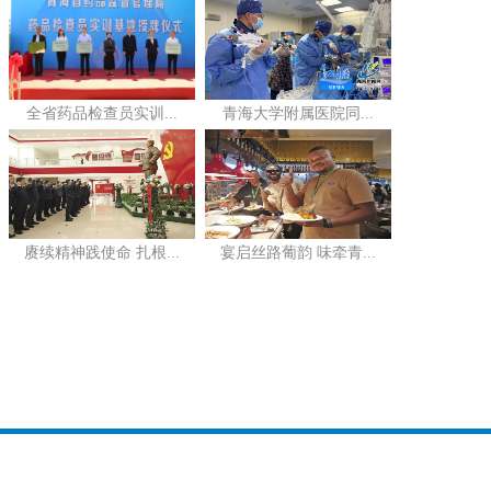
全省药品检查员实训...
青海大学附属医院同...
赓续精神践使命 扎根...
宴启丝路葡韵 味牵青...