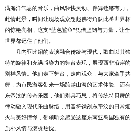
满海洋气息的音乐，曲风轻快灵动、伴舞铿锵有力，
此情此景，瞬间让现场观众想起佛得角队此番世界杯
的惊艳亮相，这支“蓝色鲨鱼”凭借坚韧与力量，让全
世界都记住了他们。
几内亚比绍的表演融合传统与现代，歌曲以其独
特的旋律和充满感染力的舞台表现，展现西非沿岸的
别样风情。他们走下舞台，走向观众，与大家牵手共
舞，为市民游客带来一场跨越山海的艺术体验。还有
东帝汶的传奇乐团，他们别具巧思，将传统特贝舞的
律动融入现代乐曲脉络，用音符镌刻东帝汶的日常烟
火与美好憧憬，带领听众感受这座东南亚岛国独有的
质朴风情与滚烫热忱。