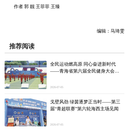
作者 郭 靓 王菲菲 王臻
编辑：马琦雯
推荐阅读
全民运动燃高原 同心奋进新时代
——青海省第六届全民健身大会
暨“中国梦·劳动美”2026年职工运动
会开幕式见闻
2026-07-05
戈壁风劲 绿茵逐梦正当时——第三
届“青超联赛”第六轮海西主场见闻
2026-07-05