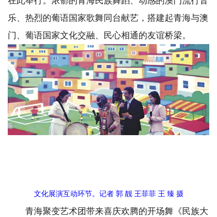
在此举行。浓郁的青海民族舞蹈、动感的澳门流行音
乐、热烈的葡语国家歌舞同台献艺，搭建起青海与澳
门、葡语国家文化交融、民心相通的友谊桥梁。
文化展演互动环节。记者 郭 靓 王菲菲 王 臻 摄
青海聚变艺术团带来喜庆欢腾的开场舞《民族大