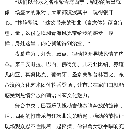
“我们以音乐之名相聚青海西宁，精彩的演出就
像一场盛大的派对，大家都沉浸其中，玩得很开
心。”林静翚说：“这次带来的歌曲《自愈体》蕴含疗
愈力量，这份意境和青海风光带给我的感受一模一
样，身处这里，内心就能得到治愈。”
夜幕垂落，灯光、鼓点、律动拉开异域风情的序
章。来自安哥拉、巴西、佛得角、几内亚比绍、赤道
几内亚、莫桑比克、葡萄牙、圣多美和普林西比、东
帝汶的文化艺术团体轮番登场，让市民在家门口就能
感受到热情奔放的葡语国家文化魅力。
舞台中央，巴西乐队拨动吉他奏响奔放的旋律，
活力四射的打击乐与狂欢曲次第响起，强劲的节拍让
现场观众忍不住跟着一起摇摆。佛得角女歌手唱响充