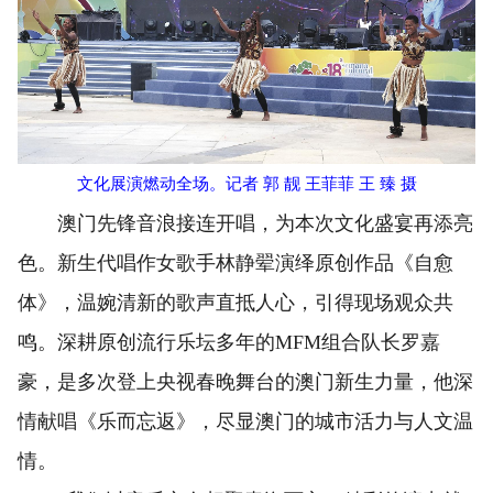
文化展演燃动全场。记者 郭 靓 王菲菲 王 臻 摄
澳门先锋音浪接连开唱，为本次文化盛宴再添亮
色。新生代唱作女歌手林静翚演绎原创作品《自愈
体》，温婉清新的歌声直抵人心，引得现场观众共
鸣。深耕原创流行乐坛多年的MFM组合队长罗嘉
豪，是多次登上央视春晚舞台的澳门新生力量，他深
情献唱《乐而忘返》，尽显澳门的城市活力与人文温
情。