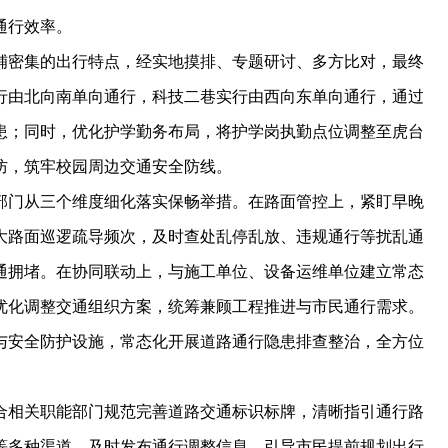
通行效率。
密集的出行特点，经实地摸排、专题研讨、多方比对，最终
行由北向南单向通行，科技二巷实行由西向东单向通行，通过
患；同时，优化护学勤务布局，将护学岗执勤点位调整至虎台
防，筑牢校园周边交通安全防线。
门从三个维度细化落实保畅举措。在路面管控上，紧盯早晚
大路面巡逻疏导频次，及时查处乱停乱放、违规通行等扰乱通
通拥堵。在协同联动上，与施工单位、设备运维单位建立常态
优化调整交通组织方案，统筹兼顾工程推进与市民通行需求。
与安全防护设施，常态化开展道路通行隐患排查整治，全方位
相关职能部门规范完善道路交通标识标牌，清晰指引通行路
等多种渠道，及时发布通行调整信息，引导市民提前规划出行