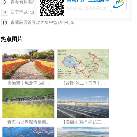
青海省多地高温天气持续 这轮热浪何时退场
长按识别二维码查看全文
西宁市城北区：“红心链”串起万家暖 幸福专员一线...
青藏高原首开动力集中型动卧列车
热点图片
青海西宁城北区:5处...
【致敬·第二十五季】...
青海与世界深情相拥...
【美丽中国行 探访三...