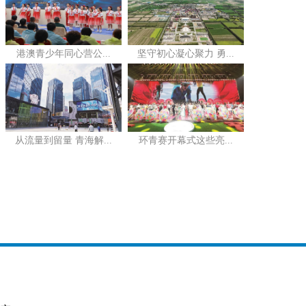
港澳青少年同心营公...
坚守初心凝心聚力 勇...
从流量到留量 青海解...
环青赛开幕式这些亮...