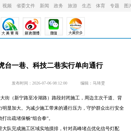
视频
省委文件
新闻
政务
旅游
生态
体育
专题
图
：虎台一巷、科技二巷实行单向通行
发布时间：2026-07-06 08:12:00
编辑：马琦雯
大街（新宁路至冷湖路）路段封闭施工，周边主次干道、背
力明显加大。为减少施工带来的通行压力，守护群众出行安全
打出疏堵保畅“组合拳”。
大队完成施工区域实地摸排，针对高峰堵点优化信号灯配