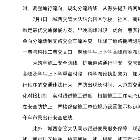
时、调整通行流向、规划分流路线，从源头提升路网
7月1日，城西交管大队结合辖区学校、社区、商铺
敲定最优交通保畅方案。早晚高峰时段，虎台一巷实
单向分流缓解支路交会车流冲突，压降了道路拥堵隐
一巷与科技二巷交叉口，聚焦学生上下学高峰精准布
为筑牢施工安全防线，护航道路通行平安，交管部
高峰及学生上下学重点时段，科学布设执勤警力，加
行秩序的交通违法行为，严防出现长时间、大范围交
化对接机制，实时跟进施工进度，根据施工工序动态
在安全防护上，严格督促施工单位规范设置警示标识
守牢市民出行安全底线。
此外，城西交管大队同步跟进便民服务保障，联合
线；通过社区推送、校园通知、线上提醒、线下宣讲