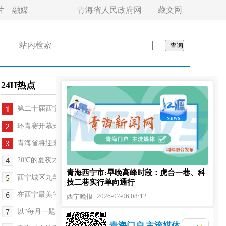
片
融媒
青海省人民政府网
藏文网
站内检索
24H热点
第二十届西宁FIRST青年电影展即将启幕
环青赛开幕式这些亮点别错过
青海省将迎来今年首场大范围大到暴雨天气过程
20℃的夏夜才是西宁夏天的正确打开方式
青海西宁市:早晚高峰时段：虎台一巷、科
西宁城区九年级学业水平考试成绩今日9时公布
技二巷实行单向通行
在西宁最美的季节相约环青赛
2026-07-06 08:12
西宁晚报
以“每月一题”绘就基层治理现代化新图景——聚焦...
青海门户 主流媒体