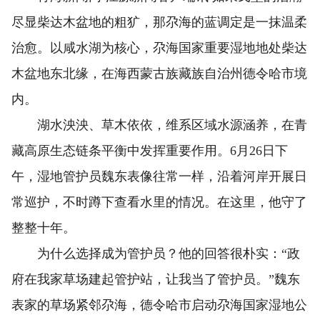
尽显柴达木盆地的粗犷，那尕海的蓝调定是一抹温柔
治愈。以咸水湖为核心，尕海国家重要湿地地处柴达
木盆地东北缘，在海西蒙古族藏族自治州德令哈市境
内。
湖水泱泱、草木依依，维系区域水源涵养，在青
藏高原生态链条平衡中发挥重要作用。6月26日下
午，湿地管护员魏东表像往常一样，沿着河岸开展日
常巡护，不时蹲下查看水里的情况。在这里，他守了
整整十年。
为什么选择成为管护员？他的回答很朴实：“政
府在我家草场建起管护站，让我当了管护员。”魏东
表家的草场紧邻尕海，德令哈市启动尕海国家湿地公