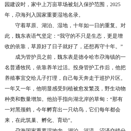
园建设时，家中上万亩草场被划入保护范围，2025
年，尕海列入国家重要湿地名录。
守着草原、湖泊、湿地，十年如一日的重复。对
此，魏东表语气坚定：“我守的不只是生态，更是增
收的依靠，草原好了日子就好了，还想再守十年。”
成为管护员之前，魏东表是德令哈市尕海镇的一
名普通牧民，依靠养羊过活。投身管护工作后，他把
养殖事宜交给儿子打理，自己每天奔走于巡护片区。
一年又一年，他明显感受到植被愈发繁茂，野生动物
种类和数量增加。他抬手指向湖北岸的草甸：“那有
一对黑颈鹤，今年孵育出一只幼鸟，它们每年都会
来，在此筑巢、孵化、育幼”。
尕海国家重要湿地内，湖泊、河流、沼泽交错分