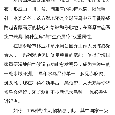
布，形成山、川、盆、湖兼有的独特地貌。阳光照
射、水光盈盈，这方湿地还是全球候鸟中亚迁徙路线
跨越青藏高原的核心补给站和停歇地，在高原生态系
统中兼具“物种宝库”与“生态屏障”双重属性。
在德令哈市林业和草原局公园办工作人员陈必尧
看来，一系列湿地保护修复项目的赋能，使得尕海国
家重要湿地的气候调节功能愈发明显，成为荒漠中的
一处水域绿洲。“早年水鸟品种单一，多见赤麻鸭、
斑头雁，现在种类不断丰富，黑颈鹤、大天鹅等珍稀
候鸟会停留，还监测到不少新记录鸟种。”陈必尧告
诉记者。
如今，105种野生动物栖息于此，其中国家一级