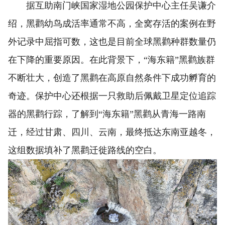
据互助南门峡国家湿地公园保护中心主任吴谦介
绍，黑鹳幼鸟成活率通常不高，全窝存活的案例在野
外记录中屈指可数，这也是目前全球黑鹳种群数量仍
在下降的重要原因。在此背景下，“海东籍”黑鹳族群
不断壮大，创造了黑鹳在高原自然条件下成功孵育的
奇迹。保护中心还根据一只救助后佩戴卫星定位追踪
器的黑鹳行踪，了解到“海东籍”黑鹳从青海一路南
迁，经过甘肃、四川、云南，最终抵达东南亚越冬，
这组数据填补了黑鹳迁徙路线的空白。