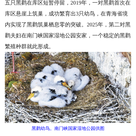
五只黑鹳在库区短暂停留，2019年，一对黑鹳首次在
库区悬崖上筑巢，成功繁育出3只幼鸟，在青海省境
内实现了黑鹳筑巢栖息零的突破。2025年，第二对黑
鹳夫妇在南门峡国家湿地公园安家，一个稳定的黑鹳
繁殖种群就此形成。
黑鹳幼鸟。南门峡国家湿地公园供图