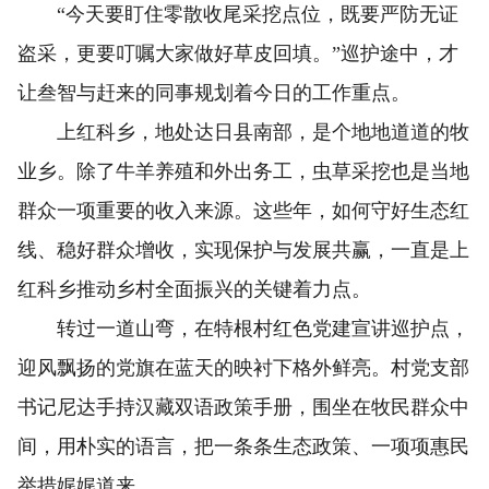
“今天要盯住零散收尾采挖点位，既要严防无证
盗采，更要叮嘱大家做好草皮回填。”巡护途中，才
让叁智与赶来的同事规划着今日的工作重点。
上红科乡，地处达日县南部，是个地地道道的牧
业乡。除了牛羊养殖和外出务工，虫草采挖也是当地
群众一项重要的收入来源。这些年，如何守好生态红
线、稳好群众增收，实现保护与发展共赢，一直是上
红科乡推动乡村全面振兴的关键着力点。
转过一道山弯，在特根村红色党建宣讲巡护点，
迎风飘扬的党旗在蓝天的映衬下格外鲜亮。村党支部
书记尼达手持汉藏双语政策手册，围坐在牧民群众中
间，用朴实的语言，把一条条生态政策、一项项惠民
举措娓娓道来。