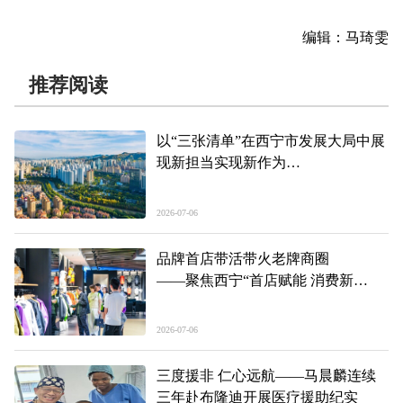
编辑：马琦雯
推荐阅读
以“三张清单”在西宁市发展大局中展
现新担当实现新作为
——聚焦美丽繁荣新东区的奋进五
年、精彩答卷系列报道之一
2026-07-06
品牌首店带活带火老牌商圈
——聚焦西宁“首店赋能 消费新
生”系列报道之二
2026-07-06
三度援非 仁心远航——马晨麟连续
三年赴布隆迪开展医疗援助纪实