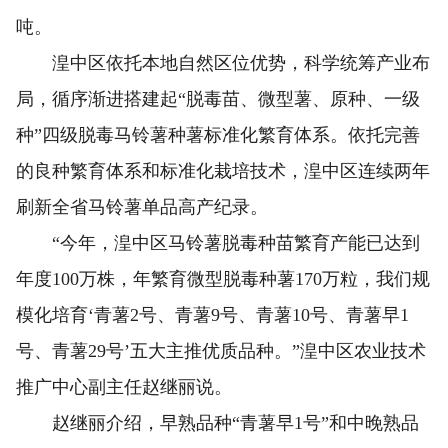
吨。
湟中区依托本地自然区位优势，科学统筹产业布
局，循序渐进搭建起“脱毒苗、微型薯、原种、一级
种”四级脱毒马铃薯种薯标准化繁育体系。依托完善
的良种繁育体系和标准化栽培技术，湟中区连续两年
刷新全省马铃薯单品高产纪录。
“今年，湟中区马铃薯脱毒种苗繁育产能已达到
年度100万株，年繁育微型脱毒种薯170万粒，我们规
模化培育‘青薯2号、青薯9号、青薯10号、青薯早1
号、青薯29号’五大主推优质品种。”湟中区农业技术
推广中心副主任赵继丽说。
赵继丽介绍，早熟品种“青薯早1号”和中晚熟品