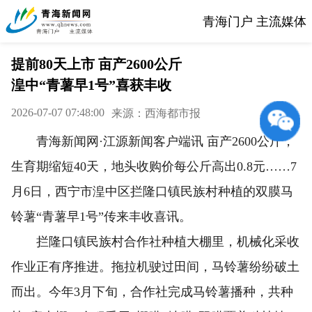
青海门户 主流媒体
提前80天上市 亩产2600公斤
湟中“青薯早1号”喜获丰收
2026-07-07 07:48:00
来源：西海都市报
青海新闻网·江源新闻客户端讯 亩产2600公斤，
生育期缩短40天，地头收购价每公斤高出0.8元……7
月6日，西宁市湟中区拦隆口镇民族村种植的双膜马
铃薯“青薯早1号”传来丰收喜讯。
拦隆口镇民族村合作社种植大棚里，机械化采收
作业正有序推进。拖拉机驶过田间，马铃薯纷纷破土
而出。今年3月下旬，合作社完成马铃薯播种，共种